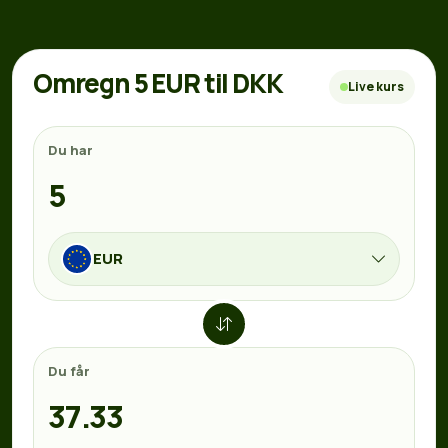
Omregn 5 EUR til DKK
Live kurs
Du har
EUR
Du får