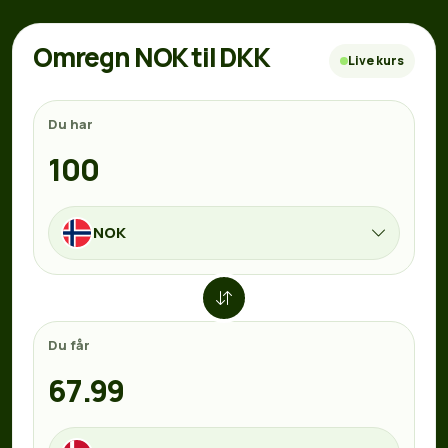
Omregn NOK til DKK
Live kurs
Du har
NOK
Du får