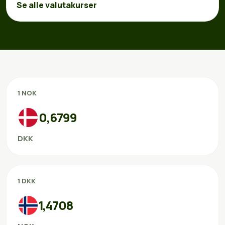
Se alle valutakurser
1 NOK
0,6799
DKK
1 DKK
1,4708