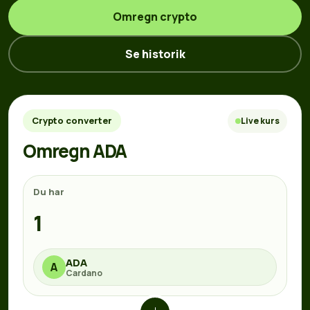
Omregn crypto
Se historik
Crypto converter
Live kurs
Omregn ADA
Du har
ADA
A
Cardano