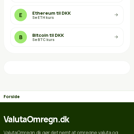
Ethereum til DKK
E
Se ETH kurs
Bitcoin til DKK
B
Se BTC kurs
Forside
ValutaOmregn.dk
ValutaOmregn.dk gør det nemt at omregne valuta og