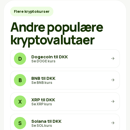
Flere kryptokurser
Andre populære
kryptovalutaer
Dogecoin til DKK
D
Se DOGE kurs
BNB til DKK
B
Se BNB kurs
XRP til DKK
X
Se XRP kurs
Solana til DKK
S
Se SOL kurs