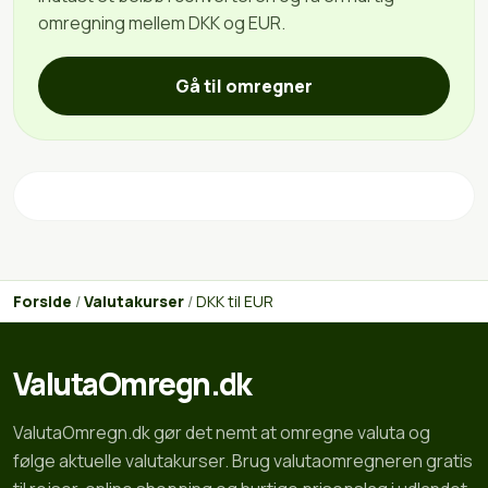
omregning mellem DKK og EUR.
Gå til omregner
Forside
/
Valutakurser
/
DKK til EUR
ValutaOmregn.dk
ValutaOmregn.dk gør det nemt at omregne valuta og
følge aktuelle valutakurser. Brug valutaomregneren gratis