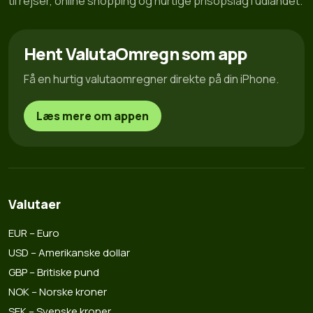
til rejser, online shopping og hurtige prisopslag i udlandet.
Hent ValutaOmregn som app
Få en hurtig valutaomregner direkte på din iPhone.
Læs mere om appen
Valutaer
EUR – Euro
USD – Amerikanske dollar
GBP – Britiske pund
NOK – Norske kroner
SEK – Svenske kroner