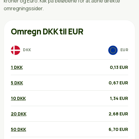
kroner og Euro. Klik på beløbene for at åbne direkte
omregningssider.
Omregn DKK til EUR
DKK
EUR
1 DKK
0,13 EUR
5 DKK
0,67 EUR
10 DKK
1,34 EUR
20 DKK
2,68 EUR
50 DKK
6,70 EUR