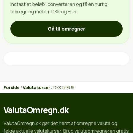
Indtast et beløb i converteren og få en hurtig
omregning mellem DKK og EUR.
Gå til omregner
Forside
/
Valutakurser
/
DKK til EUR
ValutaOmregn.dk
ValutaOmregn.dk gør det nemt at omregne valuta og
følge aktuelle valutakurser. Brug valutaomregneren gratis