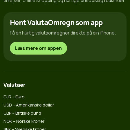
til rejser, online shopping og hurtige prisopslag i udlandet.
Hent ValutaOmregn som app
Få en hurtig valutaomregner direkte på din iPhone.
Læs mere om appen
Valutaer
EUR – Euro
USD – Amerikanske dollar
GBP – Britiske pund
NOK – Norske kroner
SEK – Svenske kroner