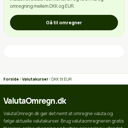
omregning mellem DKK og EUR.
Gå til omregner
Forside
/
Valutakurser
/
DKK til EUR
ValutaOmregn.dk
ValutaOmregn.dk gør det nemt at omregne valuta og
følge aktuelle valutakurser. Brug valutaomregneren gratis