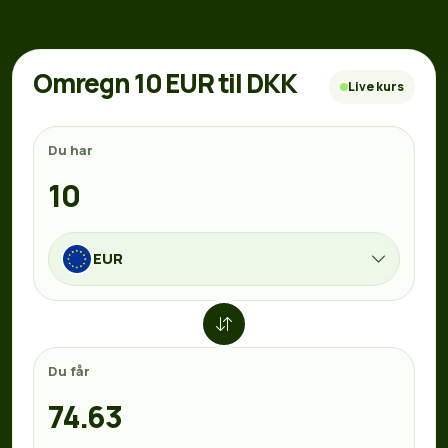
Omregn 10 EUR til DKK
Live kurs
Du har
EUR
Du får