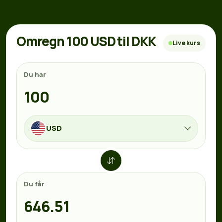
Omregn 100 USD til DKK
Live kurs
Du har
USD
Du får