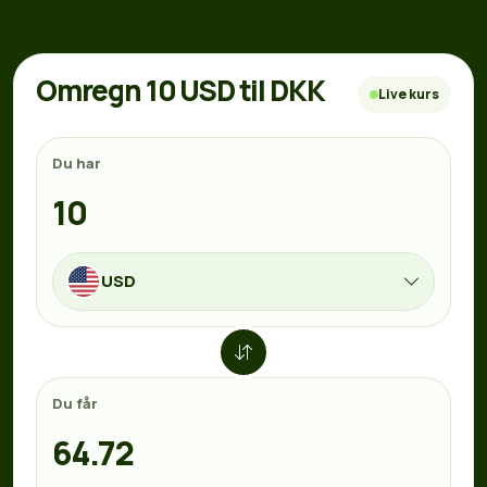
Omregn 10 USD til DKK
Live kurs
Du har
USD
Du får