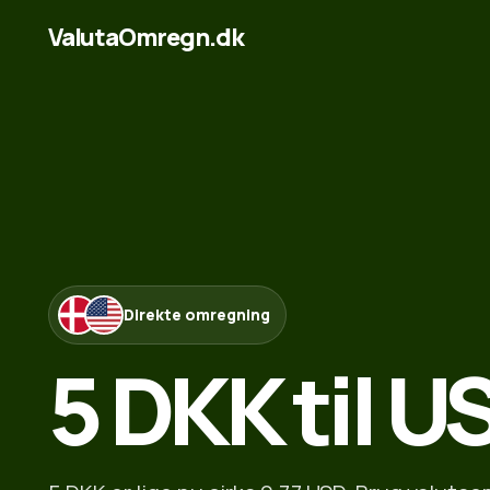
ValutaOmregn.dk
Direkte omregning
5 DKK til U