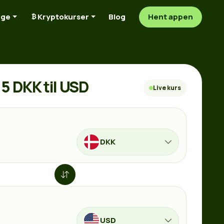
nge
Kryptokurser
Blog
Hent appen
5 DKK til USD
Live kurs
DKK
USD