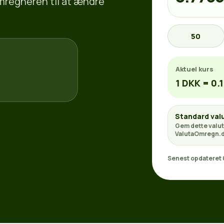
omregneren til at ændre
50
Aktuel kurs
1 DKK = 0.
Standard val
Gem dette valut
ValutaOmregn.d
Senest opdateret