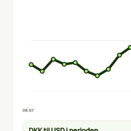
08.07
DKK til USD i perioden