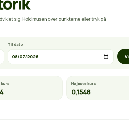
torik
viklet sig. Hold musen over punkterne eller tryk på
Til dato
V
 kurs
Højeste kurs
24
0,1548