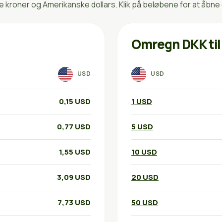
roner og Amerikanske dollars. Klik på beløbene for at åbne
Omregn DKK til
USD
USD
0,15 USD
1 USD
0,77 USD
5 USD
1,55 USD
10 USD
3,09 USD
20 USD
7,73 USD
50 USD