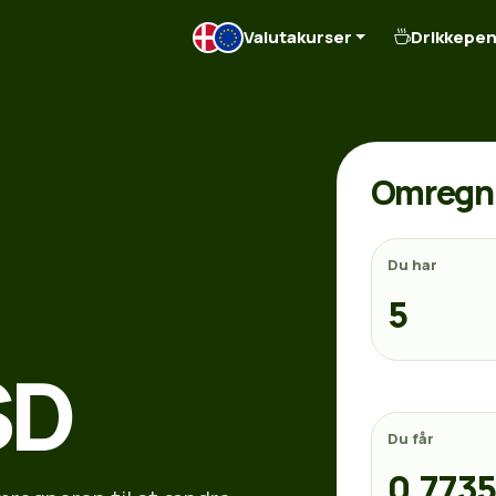
Valutakurser
Drikkepe
Omregn 
Du har
SD
Du får