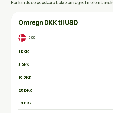
Her kan du se populære beløb omregnet mellem Danske k
Omregn DKK til USD
DKK
1 DKK
5 DKK
10 DKK
20 DKK
50 DKK