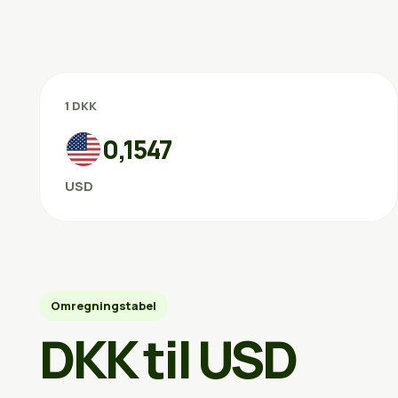
1 DKK
0,1547
USD
Omregningstabel
DKK til USD