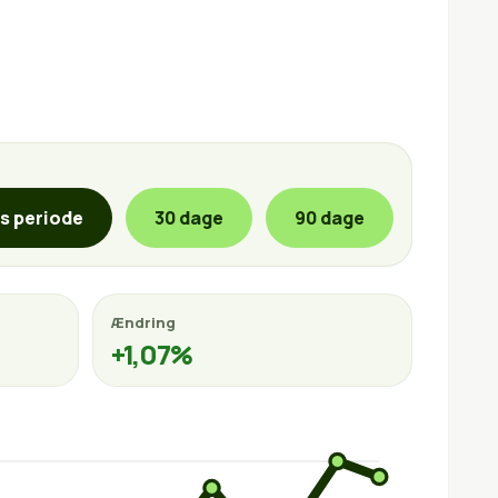
is periode
30 dage
90 dage
Ændring
+1,07%