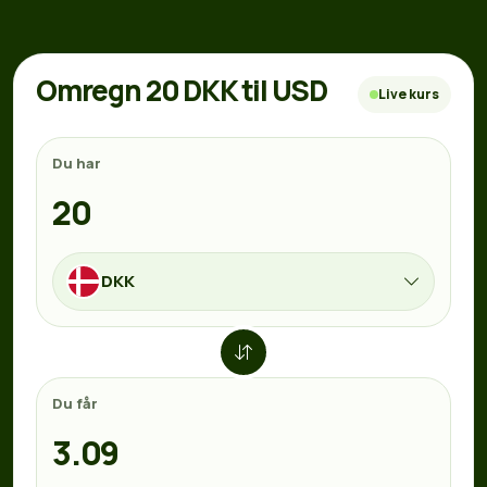
Omregn 20 DKK til USD
Live kurs
Du har
DKK
Du får