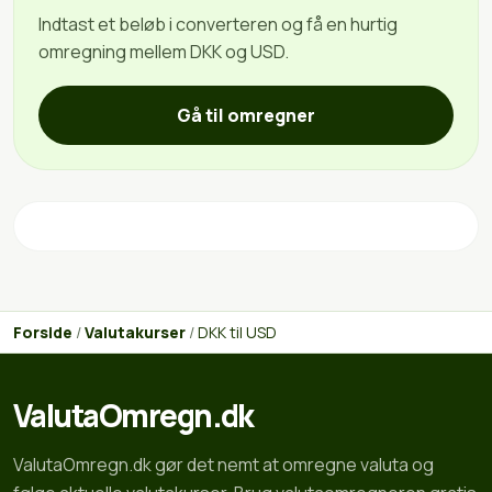
Indtast et beløb i converteren og få en hurtig
omregning mellem DKK og USD.
Gå til omregner
Forside
/
Valutakurser
/
DKK til USD
ValutaOmregn.dk
ValutaOmregn.dk gør det nemt at omregne valuta og