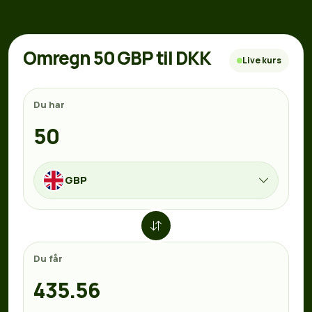
Omregn 50 GBP til DKK
Live kurs
Du har
GBP
Du får