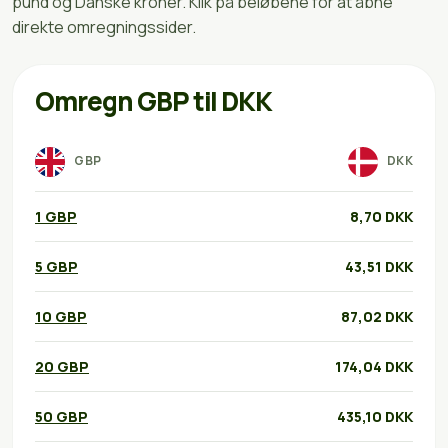
pund og Danske kroner. Klik på beløbene for at åbne
direkte omregningssider.
Omregn GBP til DKK
GBP
DKK
1 GBP
8,70 DKK
5 GBP
43,51 DKK
10 GBP
87,02 DKK
20 GBP
174,04 DKK
50 GBP
435,10 DKK