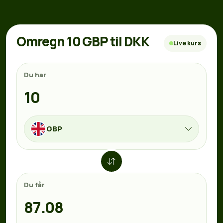
Omregn 10 GBP til DKK
Live kurs
Du har
GBP
Du får