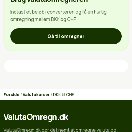
Indtast et beløb i converteren og få en hurtig
omregning mellem DKK og CHF.
Gå til omregner
Forside
/
Valutakurser
/
DKK til CHF
ValutaOmregn.dk
ValutaOmregn.dk gør det nemt at omregne valuta og