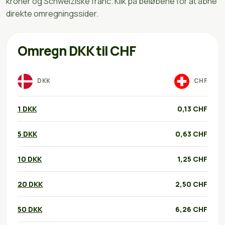
kroner og Schweiziske franc. Klik på beløbene for at åbne
direkte omregningssider.
Omregn DKK til CHF
DKK
CHF
1 DKK
0,13 CHF
5 DKK
0,63 CHF
10 DKK
1,25 CHF
20 DKK
2,50 CHF
50 DKK
6,26 CHF