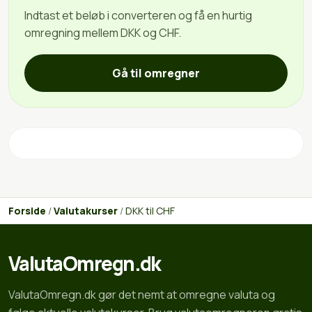
Indtast et beløb i converteren og få en hurtig
omregning mellem DKK og CHF.
Gå til omregner
Forside
/
Valutakurser
/
DKK til CHF
ValutaOmregn.dk
ValutaOmregn.dk gør det nemt at omregne valuta og