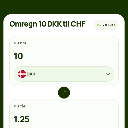
Omregn 10 DKK til CHF
Live kurs
Du har
DKK
Du får