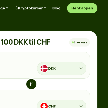
nge
Kryptokurser
Blog
Hent appen
100 DKK til CHF
Live kurs
DKK
CHF