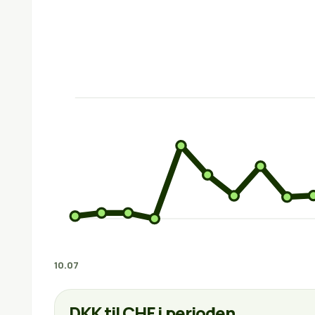
10.07
DKK til CHF i perioden