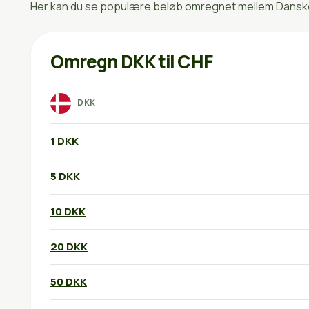
Her kan du se populære beløb omregnet mellem Danske 
Omregn DKK til CHF
DKK
1 DKK
5 DKK
10 DKK
20 DKK
50 DKK