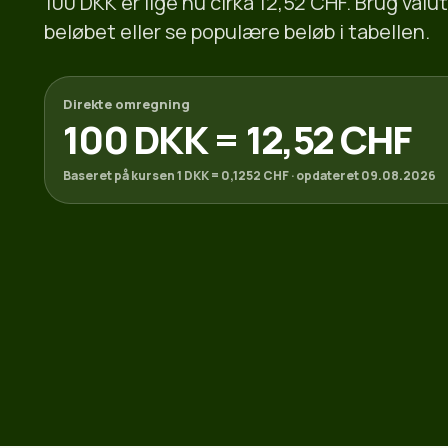
100 DKK er lige nu cirka 12,52 CHF. Brug va
beløbet eller se populære beløb i tabellen.
Direkte omregning
100 DKK = 12,52 CHF
Baseret på kursen 1 DKK = 0,1252 CHF · opdateret 09.08.2026