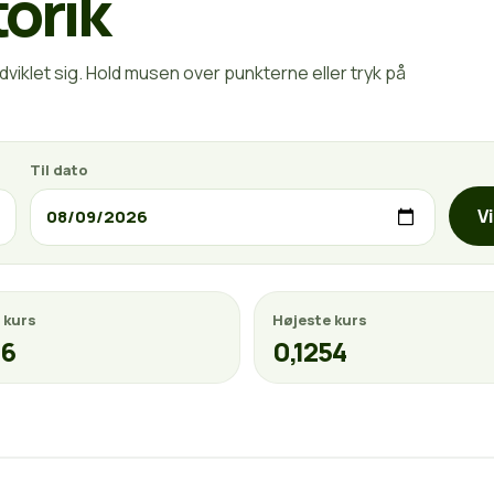
torik
viklet sig. Hold musen over punkterne eller tryk på
Til dato
V
 kurs
Højeste kurs
36
0,1254