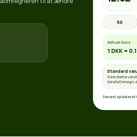
lutaomregneren til at ændre
50
Aktuel kurs
1 DKK = 0.
Standard val
Gem dette valut
ValutaOmregn.d
Senest opdateret