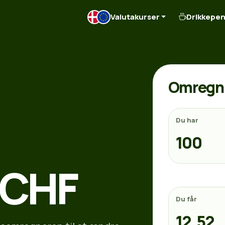
Valutakurser
Drikkepe
Omregn 
Du har
l CHF
Du får