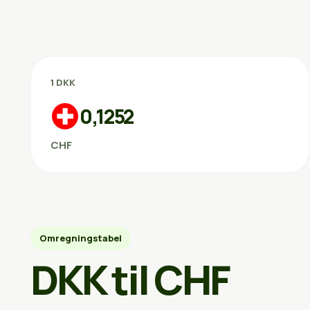
1 DKK
0,1252
CHF
Omregningstabel
DKK til CHF