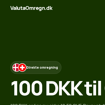
ValutaOmregn.dk
Direkte omregning
100 DKK ti