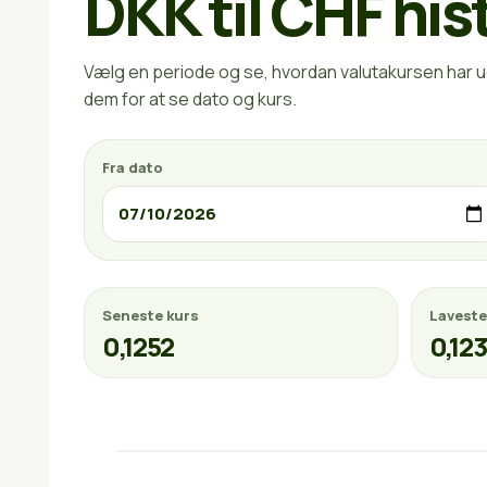
DKK til CHF his
Vælg en periode og se, hvordan valutakursen har ud
dem for at se dato og kurs.
Fra dato
Seneste kurs
Laveste
0,1252
0,12