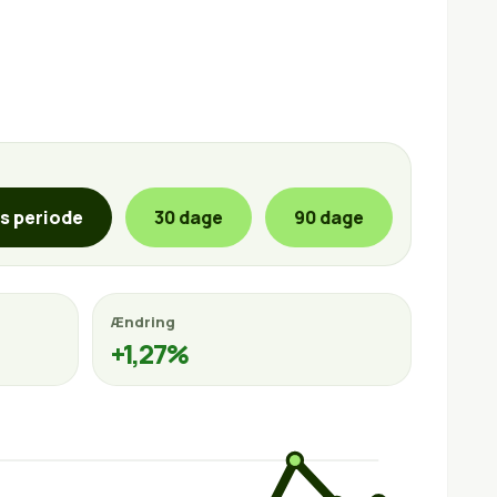
is periode
30 dage
90 dage
Ændring
+1,27%