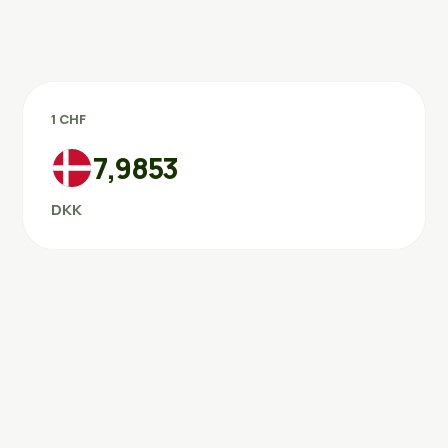
1 CHF
7,9853
DKK