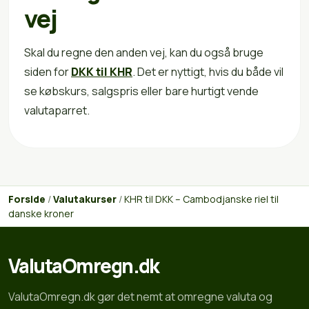
vej
Skal du regne den anden vej, kan du også bruge
siden for
DKK til KHR
. Det er nyttigt, hvis du både vil
se købskurs, salgspris eller bare hurtigt vende
valutaparret.
Forside
/
Valutakurser
/
KHR til DKK – Cambodjanske riel til
danske kroner
ValutaOmregn.dk
ValutaOmregn.dk gør det nemt at omregne valuta og