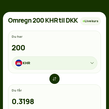
Omregn 200 KHR til DKK
Live kurs
Du har
KHR
Du får