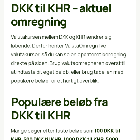
DKK til KHR – aktuel
omregning
Valutakursen mellem DKK og KHR ændrer sig
løbende. Derfor henter ValutaOmregn live
valutakurser, så du kan se en opdateret beregning
direkte på siden. Brug valutaomregneren øverst til
at indtaste dit eget beløb, eller brug tabellen med
populære beløb for et hurtigt overblik.
Populære beløb fra
DKK til KHR
Mange søger efter faste beløb som
100 DKK til
KHR
,
500 DKK til KHR
,
1000 DKK til KHR
,
5000