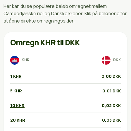
Her kan du se populære beløb omregnet mellem
Cambodjanske riel og Danske kroner. Klik på beløbene for
at åbne direkte omregningssider.
Omregn KHR til DKK
KHR
DKK
1 KHR
0,00 DKK
5 KHR
0,01 DKK
10 KHR
0,02 DKK
20 KHR
0,03 DKK