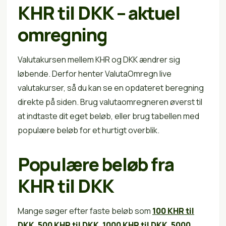
KHR til DKK – aktuel
omregning
Valutakursen mellem KHR og DKK ændrer sig
løbende. Derfor henter ValutaOmregn live
valutakurser, så du kan se en opdateret beregning
direkte på siden. Brug valutaomregneren øverst til
at indtaste dit eget beløb, eller brug tabellen med
populære beløb for et hurtigt overblik.
Populære beløb fra
KHR til DKK
Mange søger efter faste beløb som
100 KHR til
DKK
,
500 KHR til DKK
,
1000 KHR til DKK
,
5000