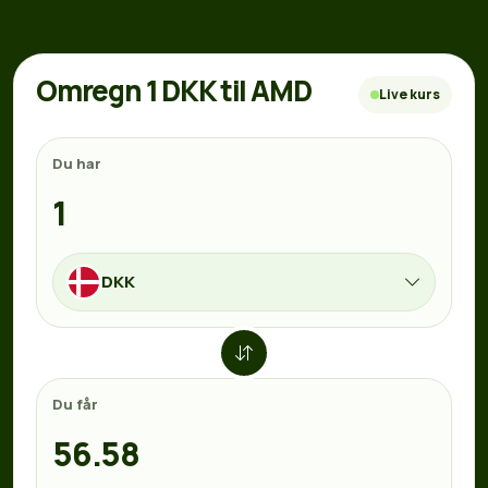
Omregn 1 DKK til AMD
Live kurs
Du har
DKK
Du får