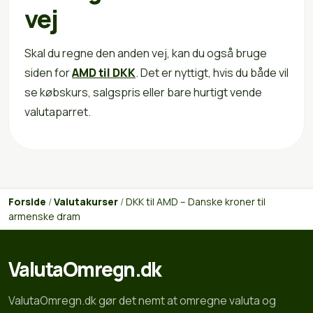
vej
Skal du regne den anden vej, kan du også bruge
siden for
AMD til DKK
. Det er nyttigt, hvis du både vil
se købskurs, salgspris eller bare hurtigt vende
valutaparret.
Forside
/
Valutakurser
/
DKK til AMD – Danske kroner til
armenske dram
ValutaOmregn.dk
ValutaOmregn.dk gør det nemt at omregne valuta og