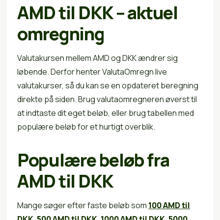
AMD til DKK – aktuel
omregning
Valutakursen mellem AMD og DKK ændrer sig
løbende. Derfor henter ValutaOmregn live
valutakurser, så du kan se en opdateret beregning
direkte på siden. Brug valutaomregneren øverst til
at indtaste dit eget beløb, eller brug tabellen med
populære beløb for et hurtigt overblik.
Populære beløb fra
AMD til DKK
Mange søger efter faste beløb som
100 AMD til
DKK
,
500 AMD til DKK
,
1000 AMD til DKK
,
5000