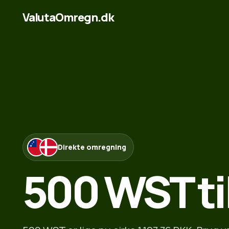
ValutaOmregn.dk
Direkte omregning
500 WST ti