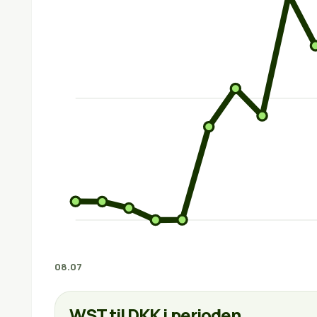
08.07
WST til DKK i perioden