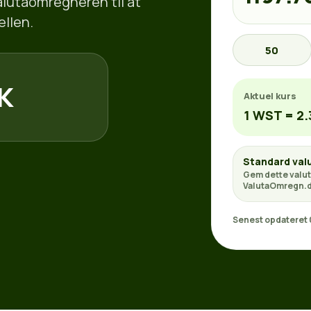
valutaomregneren til at
ellen.
50
KK
Aktuel kurs
1 WST = 2
Standard val
Gem dette valut
ValutaOmregn.d
Senest opdateret