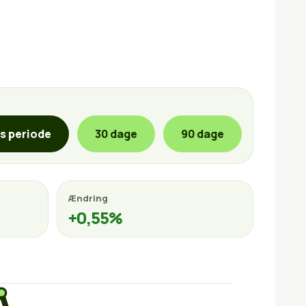
is periode
30 dage
90 dage
Ændring
+0,55%