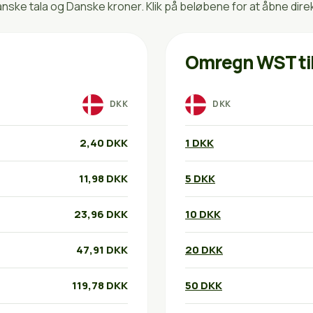
ke tala og Danske kroner. Klik på beløbene for at åbne dire
Omregn WST ti
DKK
DKK
2,40 DKK
1 DKK
11,98 DKK
5 DKK
23,96 DKK
10 DKK
47,91 DKK
20 DKK
119,78 DKK
50 DKK