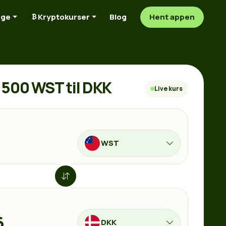
nge
Kryptokurser
Blog
Hent appen
500 WST til DKK
Live kurs
WST
DKK