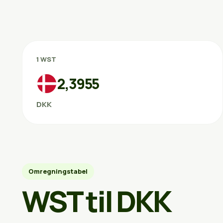
1 WST
2,3955
DKK
Omregningstabel
WST til DKK