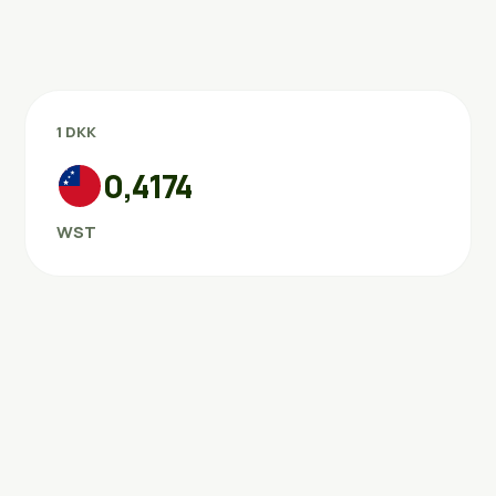
1 DKK
0,4174
WST