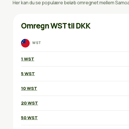
Her kan du se populære beløb omregnet mellem Samoans
Omregn WST til DKK
WST
1 WST
5 WST
10 WST
20 WST
50 WST