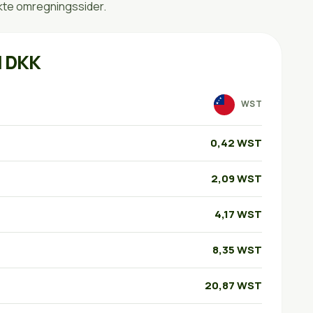
kte omregningssider.
l DKK
WST
0,42 WST
2,09 WST
4,17 WST
8,35 WST
20,87 WST