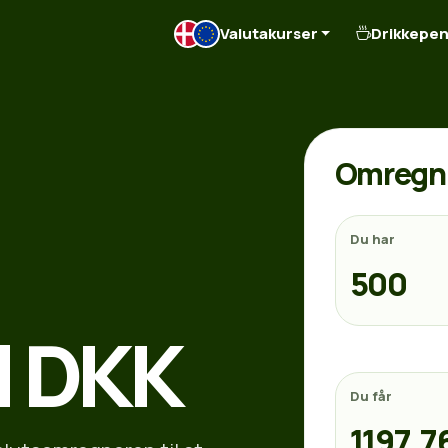
Valutakurser
Drikkepe
Omregn 
Du har
l DKK
Du får