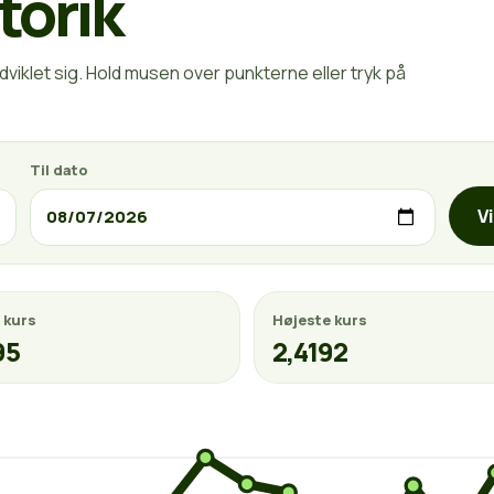
torik
viklet sig. Hold musen over punkterne eller tryk på
Til dato
V
 kurs
Højeste kurs
95
2,4192