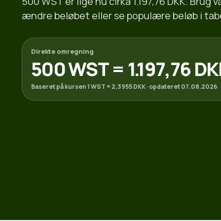
500 WST er lige nu cirka 1.197,76 DKK. Brug 
ændre beløbet eller se populære beløb i tab
Direkte omregning
500 WST = 1.197,76 D
Baseret på kursen 1 WST = 2,3955 DKK · opdateret 07.08.2026