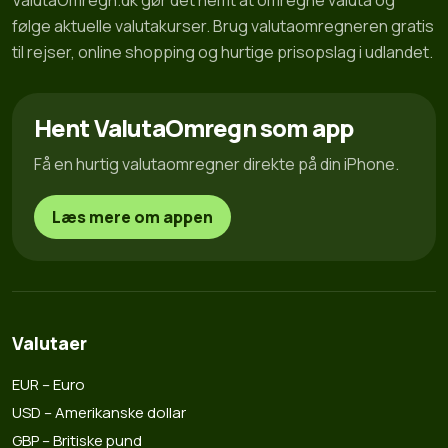
ValutaOmregn.dk gør det nemt at omregne valuta og
følge aktuelle valutakurser. Brug valutaomregneren gratis
til rejser, online shopping og hurtige prisopslag i udlandet.
Hent ValutaOmregn som app
Få en hurtig valutaomregner direkte på din iPhone.
Læs mere om appen
Valutaer
EUR – Euro
USD – Amerikanske dollar
GBP – Britiske pund