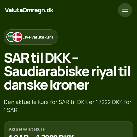
ValutaOmregn.dk
Live valutakurs
SAR til DKK –
Saudiarabiske riyal til
danske kroner
Den aktuelle kurs for SAR til DKK er 1,7222 DKK for
1 SAR.
Aktuel valutakurs