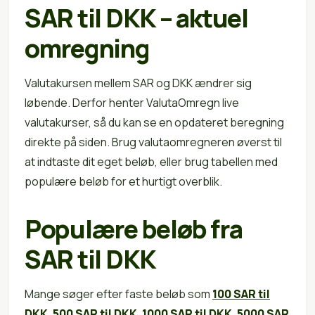
SAR til DKK – aktuel
omregning
Valutakursen mellem SAR og DKK ændrer sig
løbende. Derfor henter ValutaOmregn live
valutakurser, så du kan se en opdateret beregning
direkte på siden. Brug valutaomregneren øverst til
at indtaste dit eget beløb, eller brug tabellen med
populære beløb for et hurtigt overblik.
Populære beløb fra
SAR til DKK
Mange søger efter faste beløb som
100 SAR til
DKK
,
500 SAR til DKK
,
1000 SAR til DKK
,
5000 SAR