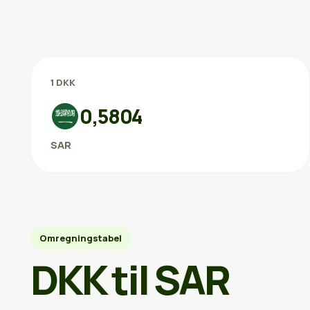
1 DKK
0,5804
SAR
Omregningstabel
DKK til SAR