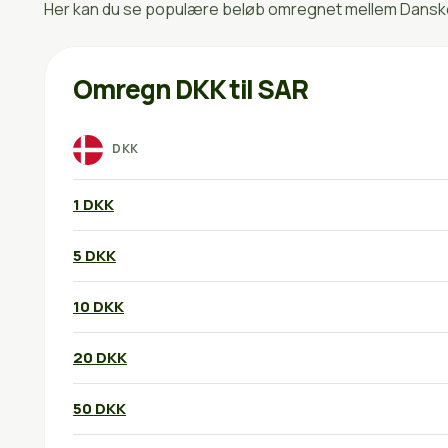
Her kan du se populære beløb omregnet mellem Danske k
Omregn DKK til SAR
DKK
1 DKK
5 DKK
10 DKK
20 DKK
50 DKK