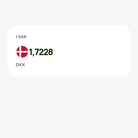
1 SAR
1,7228
DKK