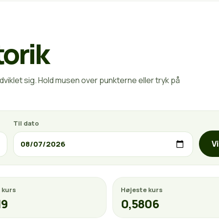
torik
viklet sig. Hold musen over punkterne eller tryk på
Til dato
V
 kurs
Højeste kurs
19
0,5806