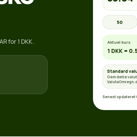
50
AR for 1 DKK.
Aktuel kurs
1 DKK = 0.
Standard val
Gem dette valut
ValutaOmregn.d
Senest opdateret