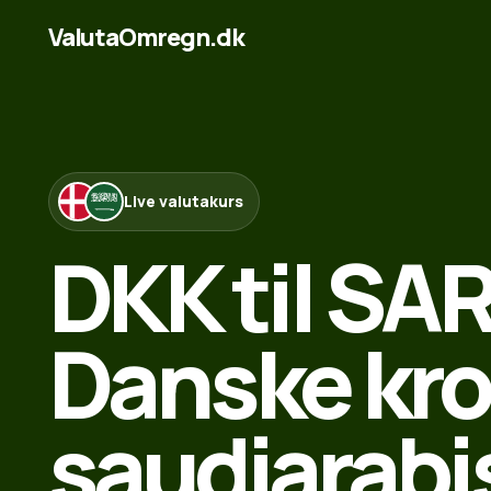
ValutaOmregn.dk
Live valutakurs
DKK til SAR
Danske kron
saudiarabi