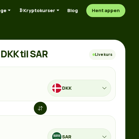
nge
Kryptokurser
Blog
Hent appen
DKK til SAR
Live kurs
DKK
SAR