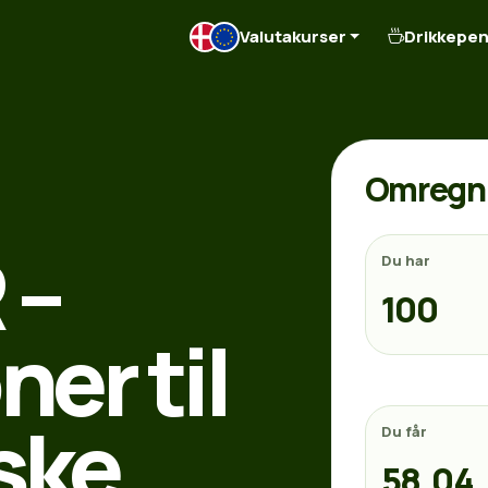
Valutakurser
Drikkepe
Omregn 
 –
Du har
er til
ske
Du får