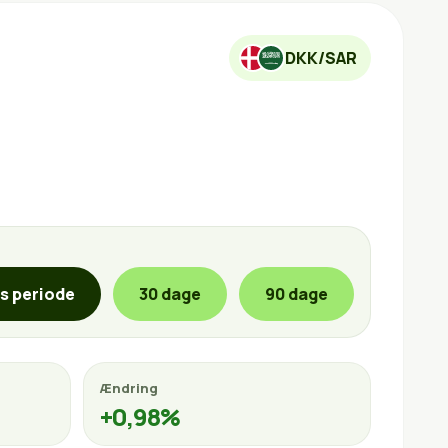
DKK/SAR
is periode
30 dage
90 dage
Ændring
+0,98%