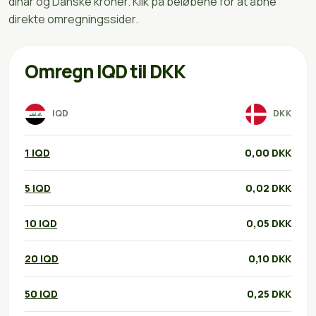
dinar og Danske kroner. Klik på beløbene for at åbne
direkte omregningssider.
Omregn IQD til DKK
IQD
DKK
1 IQD
0,00 DKK
5 IQD
0,02 DKK
10 IQD
0,05 DKK
20 IQD
0,10 DKK
50 IQD
0,25 DKK