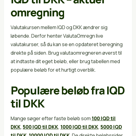
omregning
Valutakursen mellem IQD og DKK ændrer sig
løbende. Derfor henter ValutaOmregn live
valutakurser, så du kan se en opdateret beregning
direkte på siden. Brug valutaomregneren øverst til
at indtaste dit eget beløb, eller brug tabellen med
populære beløb for et hurtigt overblik.
Populære beløb fra IQD
til DKK
Mange søger efter faste beløb som
100 IQD til
DKK
,
500 IQD til DKK
,
1000 IQD til DKK
,
5000 IQD
til DKK
,
10000 IQD til DKK
. De direkte beløbssider