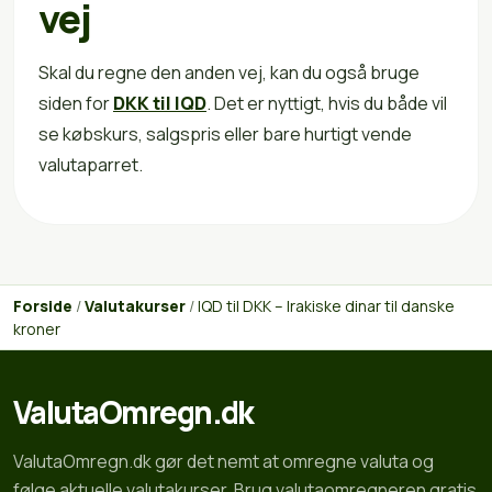
vej
Skal du regne den anden vej, kan du også bruge
siden for
DKK til IQD
. Det er nyttigt, hvis du både vil
se købskurs, salgspris eller bare hurtigt vende
valutaparret.
Forside
/
Valutakurser
/
IQD til DKK – Irakiske dinar til danske
kroner
ValutaOmregn.dk
ValutaOmregn.dk gør det nemt at omregne valuta og
følge aktuelle valutakurser. Brug valutaomregneren gratis