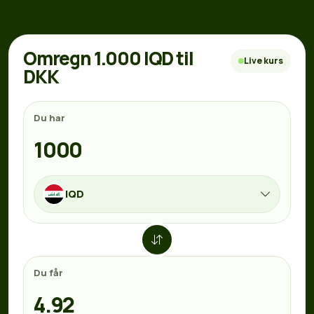
Omregn 1.000 IQD til
Live kurs
DKK
Du har
IQD
Du får