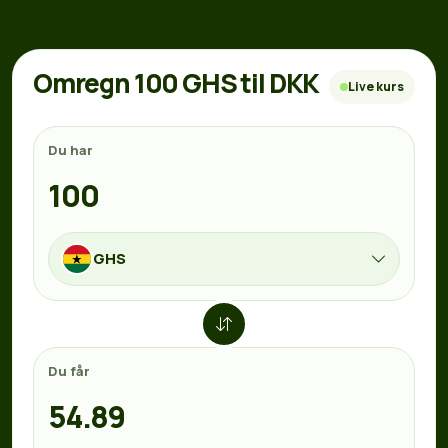
Omregn 100 GHS til DKK
Live kurs
Du har
GHS
Du får