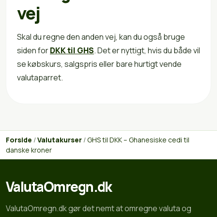
vej
Skal du regne den anden vej, kan du også bruge
siden for
DKK til GHS
. Det er nyttigt, hvis du både vil
se købskurs, salgspris eller bare hurtigt vende
valutaparret.
Forside
/
Valutakurser
/
GHS til DKK – Ghanesiske cedi til
danske kroner
ValutaOmregn.dk
ValutaOmregn.dk gør det nemt at omregne valuta og