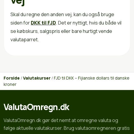
Skal du regne den anden vej, kan du også bruge
siden for
DKK til FJD
. Det er nyttigt, hvis du både vil
se købskurs, salgspris eller bare hurtigt vende
valutaparret.
Forside
/
Valutakurser
/
FJD til DKK – Fijianske dollars til danske
kroner
ValutaOmregn.dk
ValutaOmregn.dk gør det nemt at omregne valuta og
følge aktuelle valutakurser. Brug valutaomregneren gratis