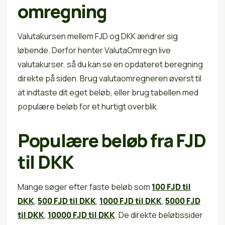
omregning
Valutakursen mellem FJD og DKK ændrer sig
løbende. Derfor henter ValutaOmregn live
valutakurser, så du kan se en opdateret beregning
direkte på siden. Brug valutaomregneren øverst til
at indtaste dit eget beløb, eller brug tabellen med
populære beløb for et hurtigt overblik.
Populære beløb fra FJD
til DKK
Mange søger efter faste beløb som
100 FJD til
DKK
,
500 FJD til DKK
,
1000 FJD til DKK
,
5000 FJD
til DKK
,
10000 FJD til DKK
. De direkte beløbssider