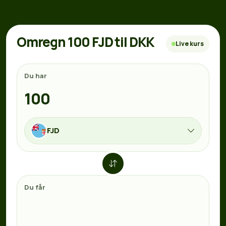
Omregn 100 FJD til DKK
Live kurs
Du har
FJD
Du får