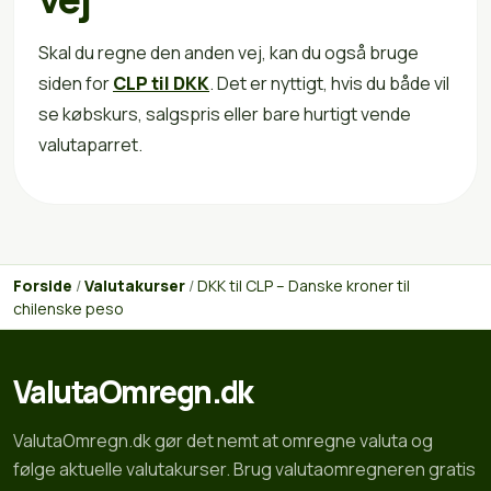
Skal du regne den anden vej, kan du også bruge
siden for
CLP til DKK
. Det er nyttigt, hvis du både vil
se købskurs, salgspris eller bare hurtigt vende
valutaparret.
Forside
/
Valutakurser
/
DKK til CLP – Danske kroner til
chilenske peso
ValutaOmregn.dk
ValutaOmregn.dk gør det nemt at omregne valuta og
følge aktuelle valutakurser. Brug valutaomregneren gratis