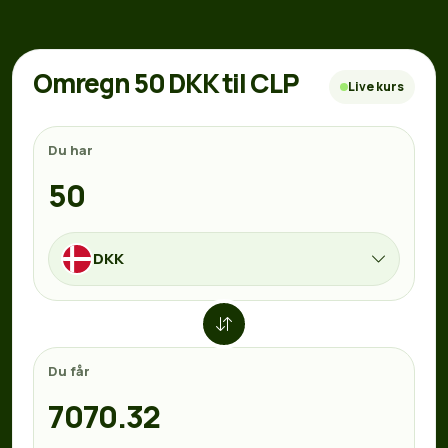
Omregn 50 DKK til CLP
Live kurs
Du har
DKK
Du får