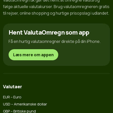
ValutaOmregn.dk gør det nemt at omregne valuta og
følge aktuelle valutakurser. Brug valutaomregneren gratis
til rejser, online shopping og hurtige prisopslag i udlandet.
Hent ValutaOmregn som app
Få en hurtig valutaomregner direkte på din iPhone.
Læs mere om appen
Valutaer
EUR – Euro
USD – Amerikanske dollar
GBP – Britiske pund