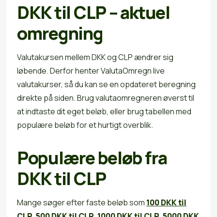
DKK til CLP – aktuel
omregning
Valutakursen mellem DKK og CLP ændrer sig
løbende. Derfor henter ValutaOmregn live
valutakurser, så du kan se en opdateret beregning
direkte på siden. Brug valutaomregneren øverst til
at indtaste dit eget beløb, eller brug tabellen med
populære beløb for et hurtigt overblik.
Populære beløb fra
DKK til CLP
Mange søger efter faste beløb som
100 DKK til
CLP
,
500 DKK til CLP
,
1000 DKK til CLP
,
5000 DKK