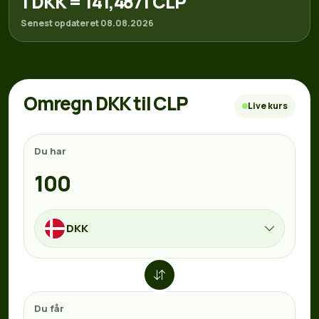
1 DKK = 141,4871 CLP
Senest opdateret 08.08.2026
Omregn DKK til CLP
Live kurs
Du har
DKK
Du får