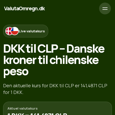
ValutaOmregn.dk
Live valutakurs
DKK til CLP – Danske
kroner til chilenske
peso
Den aktuelle kurs for DKK til CLP er 141,4871 CLP
for 1 DKK.
Aktuel valutakurs