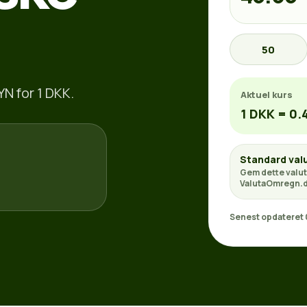
50
YN for 1 DKK.
Aktuel kurs
1 DKK = 0.
Standard val
Gem dette valut
ValutaOmregn.d
Senest opdateret