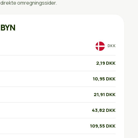
 direkte omregningssider.
 BYN
DKK
2,19 DKK
10,95 DKK
21,91 DKK
43,82 DKK
109,55 DKK