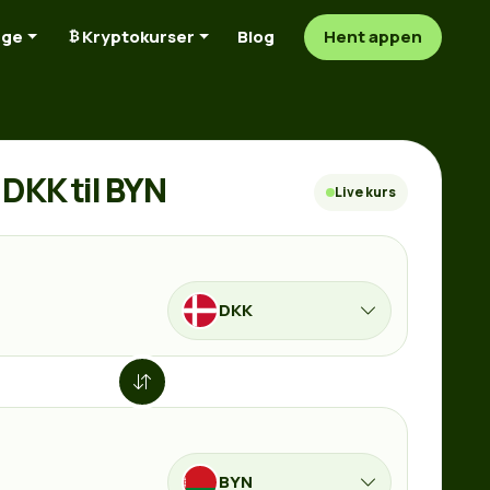
nge
Kryptokurser
Blog
Hent appen
DKK til BYN
Live kurs
DKK
BYN