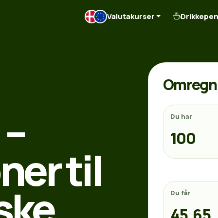
Valutakurser
Drikkepe
Omregn 
 –
Du har
er til
ske
Du får