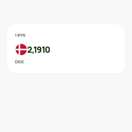
1 BYN
2,1910
DKK