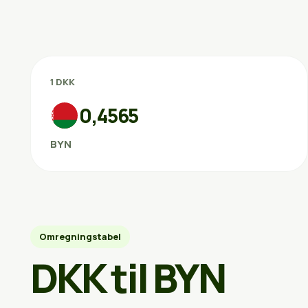
1 DKK
0,4565
BYN
Omregningstabel
DKK til BYN