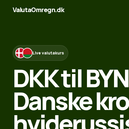
ValutaOmregn.dk
Live valutakurs
DKK til BYN
Danske kron
hviderussi