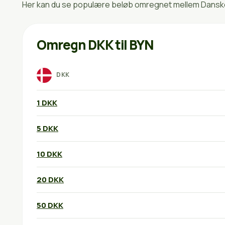
Her kan du se populære beløb omregnet mellem Danske k
Omregn DKK til BYN
DKK
1 DKK
5 DKK
10 DKK
20 DKK
50 DKK