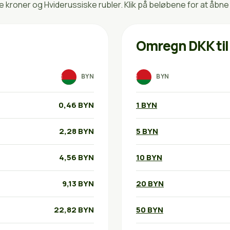
roner og Hviderussiske rubler. Klik på beløbene for at åbne
Omregn DKK til
BYN
BYN
0,46 BYN
1 BYN
2,28 BYN
5 BYN
4,56 BYN
10 BYN
9,13 BYN
20 BYN
22,82 BYN
50 BYN