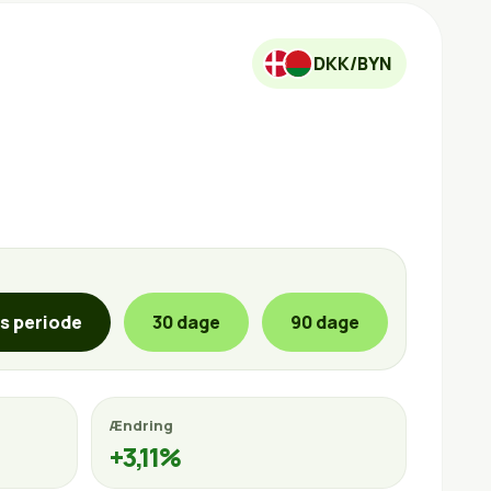
DKK/BYN
is periode
30 dage
90 dage
Ændring
+3,11%