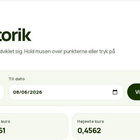
torik
viklet sig. Hold musen over punkterne eller tryk på
Til dato
V
 kurs
Højeste kurs
61
0,4562