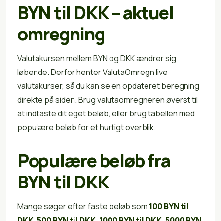
BYN til DKK – aktuel
omregning
Valutakursen mellem BYN og DKK ændrer sig
løbende. Derfor henter ValutaOmregn live
valutakurser, så du kan se en opdateret beregning
direkte på siden. Brug valutaomregneren øverst til
at indtaste dit eget beløb, eller brug tabellen med
populære beløb for et hurtigt overblik.
Populære beløb fra
BYN til DKK
Mange søger efter faste beløb som
100 BYN til
DKK
,
500 BYN til DKK
,
1000 BYN til DKK
,
5000 BYN