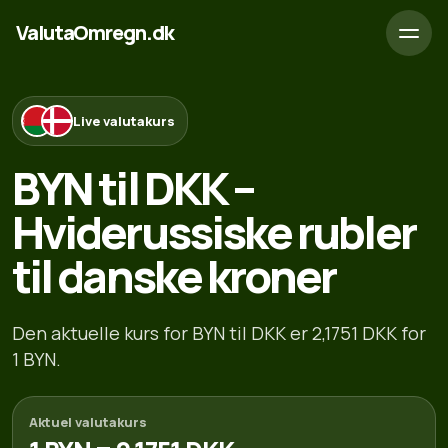
ValutaOmregn.dk
Live valutakurs
BYN til DKK –
Hviderussiske rubler
til danske kroner
Den aktuelle kurs for BYN til DKK er 2,1751 DKK for
1 BYN.
Aktuel valutakurs