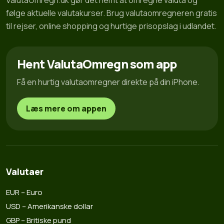
ValutaOmregn.dk gør det nemt at omregne valuta og
følge aktuelle valutakurser. Brug valutaomregneren gratis
til rejser, online shopping og hurtige prisopslag i udlandet.
Hent ValutaOmregn som app
Få en hurtig valutaomregner direkte på din iPhone.
Læs mere om appen
Valutaer
EUR – Euro
USD – Amerikanske dollar
GBP – Britiske pund