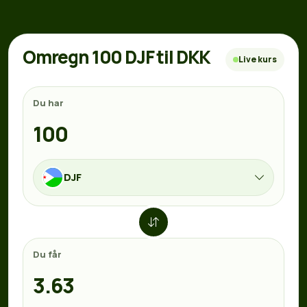
Omregn 100 DJF til DKK
Live kurs
Du har
DJF
Du får