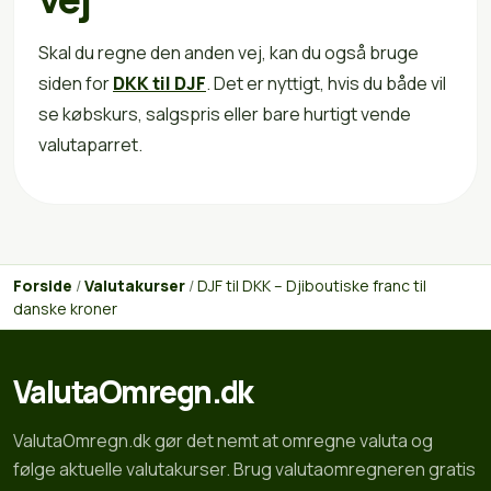
Skal du regne den anden vej, kan du også bruge
siden for
DKK til DJF
. Det er nyttigt, hvis du både vil
se købskurs, salgspris eller bare hurtigt vende
valutaparret.
Forside
/
Valutakurser
/
DJF til DKK – Djiboutiske franc til
danske kroner
ValutaOmregn.dk
ValutaOmregn.dk gør det nemt at omregne valuta og
følge aktuelle valutakurser. Brug valutaomregneren gratis