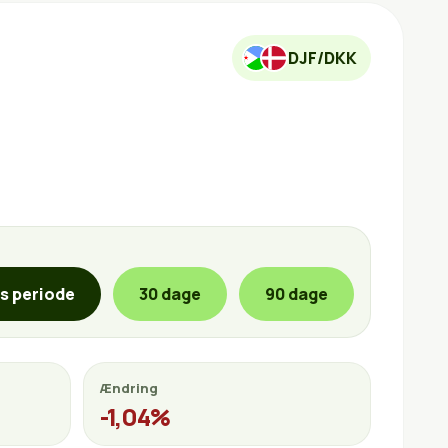
DJF/DKK
is periode
30 dage
90 dage
Ændring
-1,04%