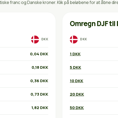
ske franc og Danske kroner. Klik på beløbene for at åbne di
Omregn DJF til
DKK
DKK
0,04 DKK
1 DKK
0,18 DKK
5 DKK
0,36 DKK
10 DKK
0,73 DKK
20 DKK
1,82 DKK
50 DKK