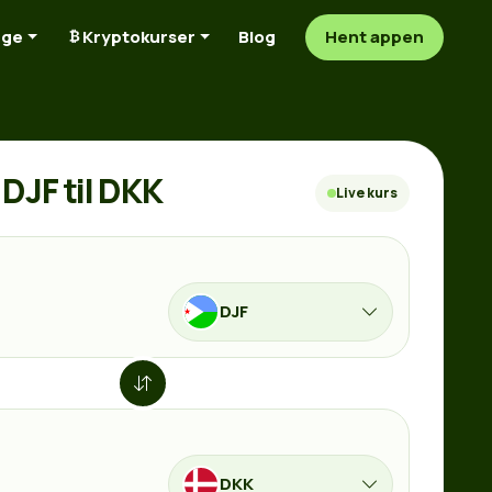
nge
Kryptokurser
Blog
Hent appen
DJF til DKK
Live kurs
DJF
DKK