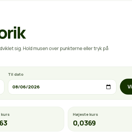
orik
viklet sig. Hold musen over punkterne eller tryk på
Til dato
V
 kurs
Højeste kurs
63
0,0369