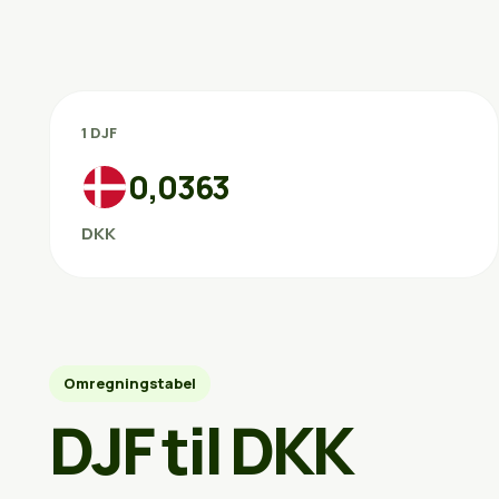
1 DJF
0,0363
DKK
Omregningstabel
DJF til DKK