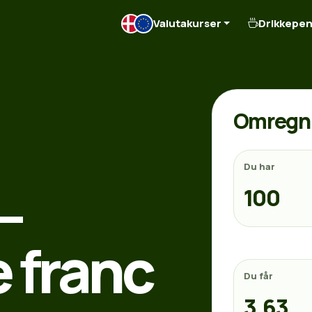
Valutakurser
Drikkepe
Omregn 
Du har
–
 franc
Du får