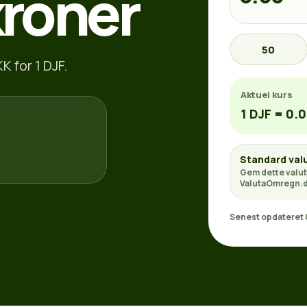
kroner
50
K for 1 DJF.
Aktuel kurs
1 DJF = 0.
Standard val
Gem dette valut
ValutaOmregn.d
Senest opdateret