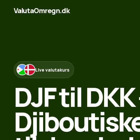
ValutaOmregn.dk
Live valutakurs
DJF til DKK 
Djiboutiske