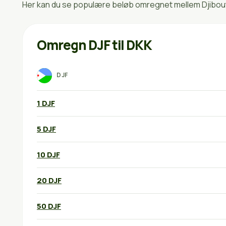
Her kan du se populære beløb omregnet mellem Djibouti
Omregn DJF til DKK
DJF
1 DJF
5 DJF
10 DJF
20 DJF
50 DJF