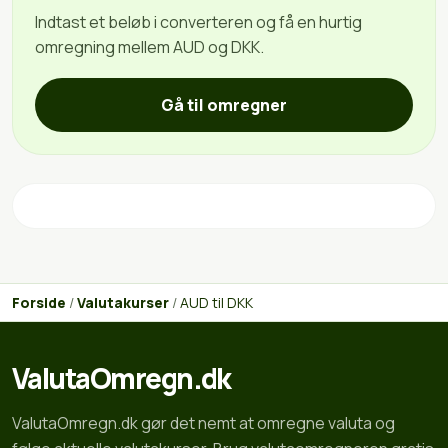
Indtast et beløb i converteren og få en hurtig
omregning mellem AUD og DKK.
Gå til omregner
Forside
/
Valutakurser
/
AUD til DKK
ValutaOmregn.dk
ValutaOmregn.dk gør det nemt at omregne valuta og