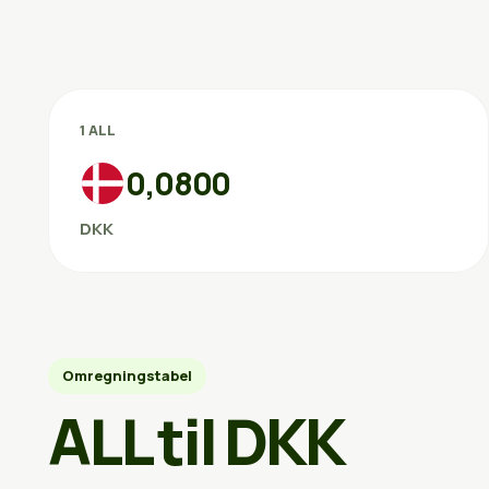
1 ALL
0,0800
DKK
Omregningstabel
ALL til DKK