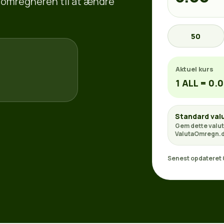
taomregneren til at ændre
50
Aktuel kurs
1 ALL = 0.
Standard val
Gem dette valut
ValutaOmregn.d
Senest opdateret