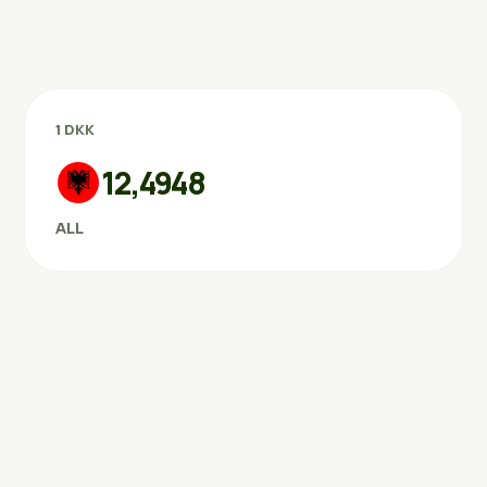
1 DKK
12,4948
ALL