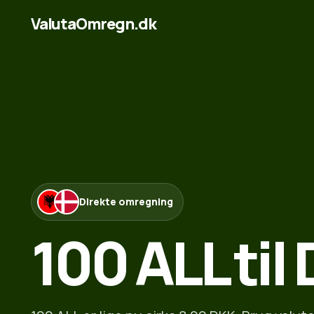
ValutaOmregn.dk
Direkte omregning
100 ALL til