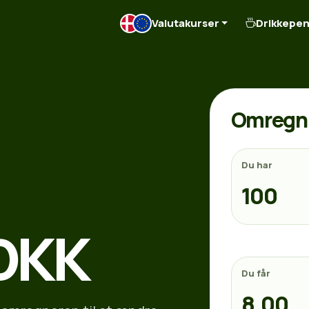
Valutakurser
Drikkepe
Omregn 
Du har
 DKK
Du får