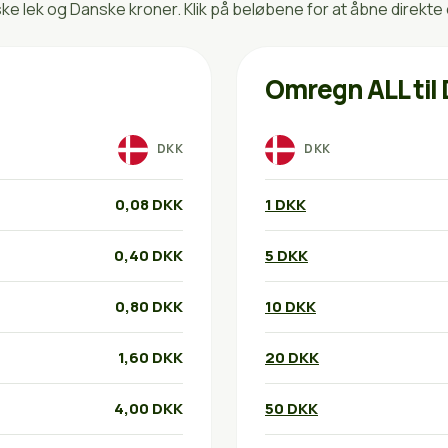
 lek og Danske kroner. Klik på beløbene for at åbne direkte
Omregn ALL til
DKK
DKK
0,08 DKK
1 DKK
0,40 DKK
5 DKK
0,80 DKK
10 DKK
1,60 DKK
20 DKK
4,00 DKK
50 DKK