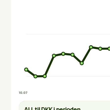
10.07
ALL til DKK i perioden