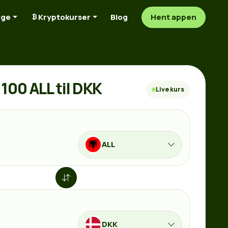
nge
Kryptokurser
Blog
Hent appen
100 ALL til DKK
Live kurs
ALL
DKK