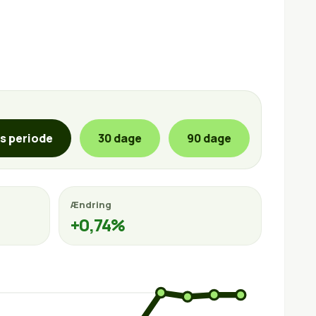
is periode
30 dage
90 dage
Ændring
+0,74%