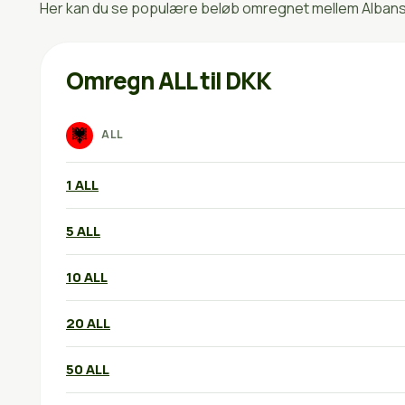
Her kan du se populære beløb omregnet mellem Albanske
Omregn ALL til DKK
ALL
1 ALL
5 ALL
10 ALL
20 ALL
50 ALL