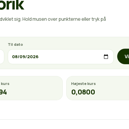
orik
viklet sig. Hold musen over punkterne eller tryk på
Til dato
V
 kurs
Højeste kurs
94
0,0800