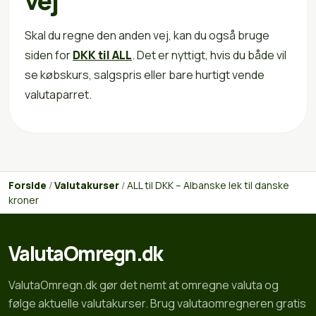
vej
Skal du regne den anden vej, kan du også bruge
siden for
DKK til ALL
. Det er nyttigt, hvis du både vil
se købskurs, salgspris eller bare hurtigt vende
valutaparret.
Forside
/
Valutakurser
/
ALL til DKK – Albanske lek til danske
kroner
ValutaOmregn.dk
ValutaOmregn.dk gør det nemt at omregne valuta og
følge aktuelle valutakurser. Brug valutaomregneren gratis