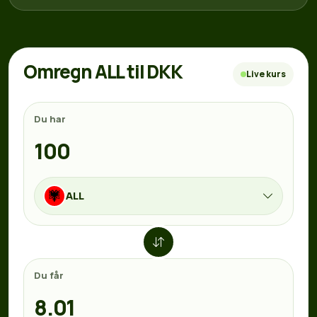
Omregn ALL til DKK
Live kurs
Du har
ALL
Du får