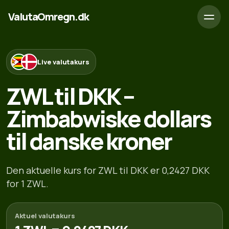
ValutaOmregn.dk
Live valutakurs
ZWL til DKK –
Zimbabwiske dollars
til danske kroner
Den aktuelle kurs for ZWL til DKK er 0,2427 DKK
for 1 ZWL.
Aktuel valutakurs