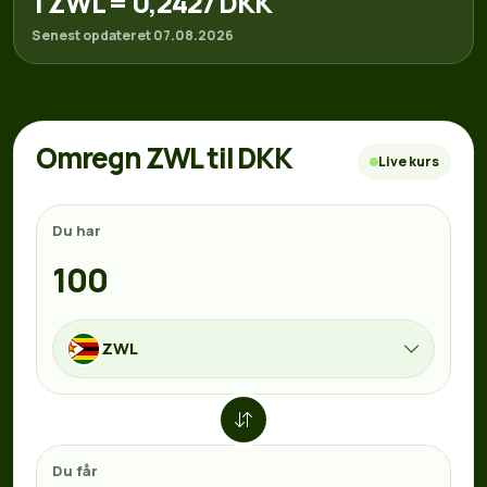
1 ZWL = 0,2427 DKK
Senest opdateret 07.08.2026
Omregn ZWL til DKK
Live kurs
Du har
ZWL
Du får