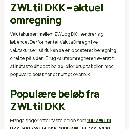
ZWL til DKK – aktuel
omregning
Valutakursen mellem ZWL og DKK ændrer sig
løbende. Derfor henter ValutaOmregn live
valutakurser, så du kan se en opdateret beregning
direkte på siden. Brug valutaomregneren øverst til
at indtaste dit eget beløb, eller brug tabellen med
populære beløb for et hurtigt overblik.
Populære beløb fra
ZWL til DKK
Mange søger efter faste beløb som
100 ZWL til
DKK
,
500 ZWL til DKK
,
1000 ZWL til DKK
,
5000