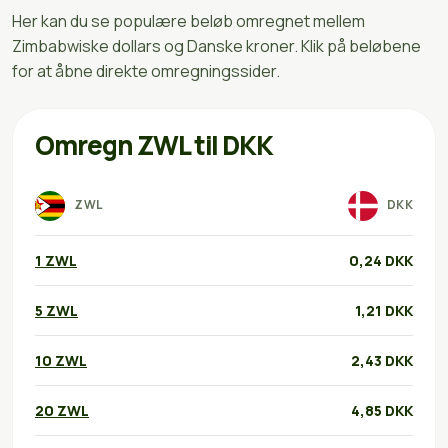
Her kan du se populære beløb omregnet mellem
Zimbabwiske dollars og Danske kroner. Klik på beløbene
for at åbne direkte omregningssider.
Omregn ZWL til DKK
ZWL
DKK
1 ZWL
0,24 DKK
5 ZWL
1,21 DKK
10 ZWL
2,43 DKK
20 ZWL
4,85 DKK