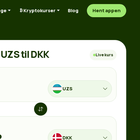
nge
Kryptokurser
Blog
Hent appen
UZS til DKK
Live kurs
UZS
DKK