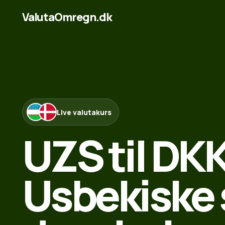
ValutaOmregn.dk
Live valutakurs
UZS til DKK
Usbekiske 