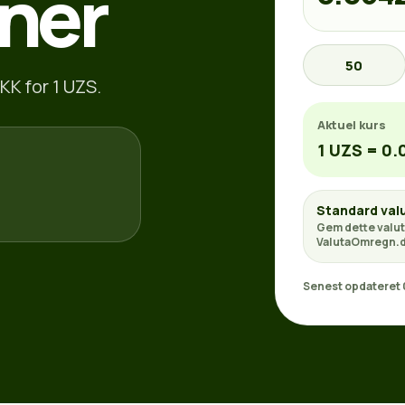
ner
50
KK for 1 UZS.
Aktuel kurs
1 UZS = 0
Standard val
Gem dette valut
ValutaOmregn.d
Senest opdateret