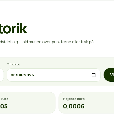
torik
viklet sig. Hold musen over punkterne eller tryk på
Til dato
V
 kurs
Højeste kurs
005
0,0006