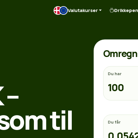
Valutakurser
Drikkepe
Omregn 
Du har
 –
som til
Du får