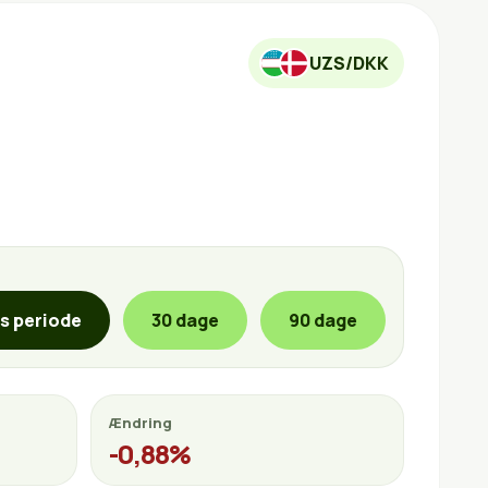
UZS/DKK
is periode
30 dage
90 dage
Ændring
-0,88%