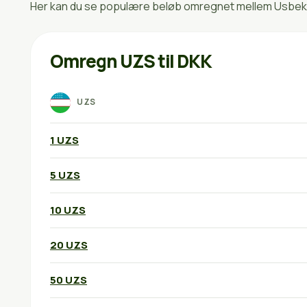
Her kan du se populære beløb omregnet mellem Usbekis
Omregn UZS til DKK
UZS
1 UZS
5 UZS
10 UZS
20 UZS
50 UZS