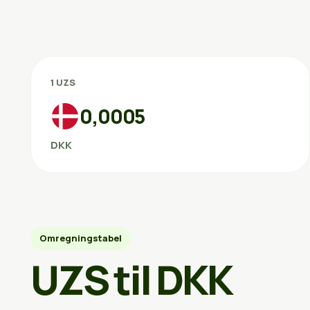
1 UZS
0,0005
DKK
Omregningstabel
UZS til DKK