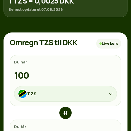
1 TZS = 0,0025 DKK
Senest opdateret 07.08.2026
Omregn TZS til DKK
Live kurs
Du har
TZS
Du får