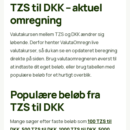
TZS til DKK – aktuel
omregning
Valutakursen mellem TZS og DKK ændrer sig
løbende. Derfor henter ValutaOmregn live
valutakurser, så du kan se en opdateret beregning
direkte på siden. Brug valutaomregneren øverst til
at indtaste dit eget beløb, eller brug tabellen med
populære beløb for et hurtigt overblik.
Populære beløb fra
TZS til DKK
Mange søger efter faste beløb som
100 TZS til
DKK
,
500 TZS til DKK
,
1000 TZS til DKK
,
5000