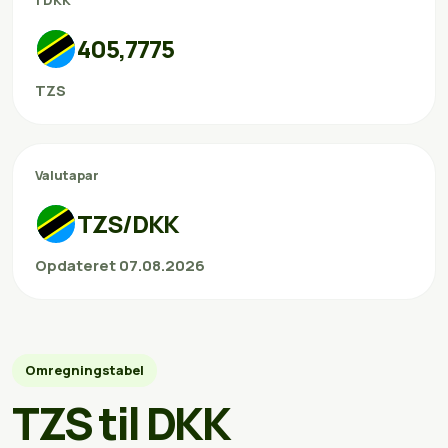
1 DKK
405,7775
TZS
Valutapar
TZS/DKK
Opdateret 07.08.2026
Omregningstabel
TZS til DKK