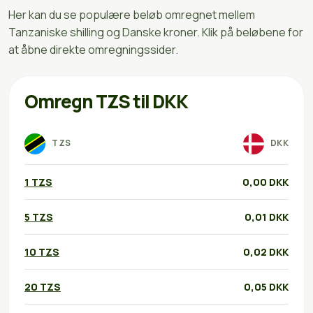
Her kan du se populære beløb omregnet mellem
Tanzaniske shilling og Danske kroner. Klik på beløbene for
at åbne direkte omregningssider.
Omregn TZS til DKK
TZS
DKK
1 TZS
0,00 DKK
5 TZS
0,01 DKK
10 TZS
0,02 DKK
20 TZS
0,05 DKK