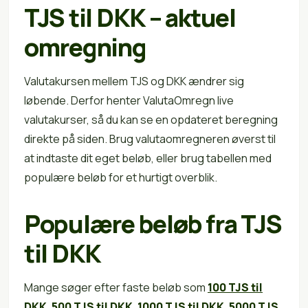
TJS til DKK – aktuel
omregning
Valutakursen mellem TJS og DKK ændrer sig
løbende. Derfor henter ValutaOmregn live
valutakurser, så du kan se en opdateret beregning
direkte på siden. Brug valutaomregneren øverst til
at indtaste dit eget beløb, eller brug tabellen med
populære beløb for et hurtigt overblik.
Populære beløb fra TJS
til DKK
Mange søger efter faste beløb som
100 TJS til
DKK
,
500 TJS til DKK
,
1000 TJS til DKK
,
5000 TJS