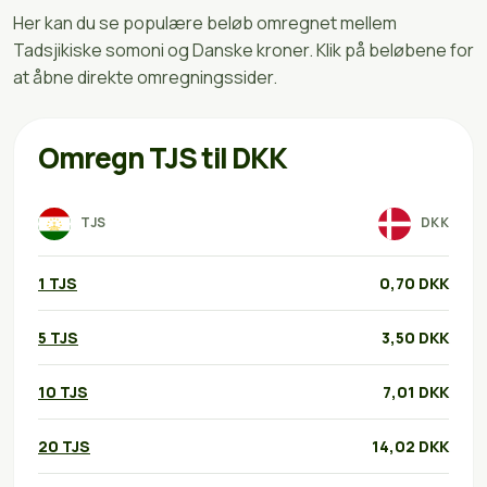
Her kan du se populære beløb omregnet mellem
Tadsjikiske somoni og Danske kroner. Klik på beløbene for
at åbne direkte omregningssider.
Omregn TJS til DKK
TJS
DKK
1 TJS
0,70 DKK
5 TJS
3,50 DKK
10 TJS
7,01 DKK
20 TJS
14,02 DKK