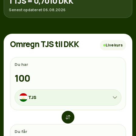
1 TJS = 0,7010 DKK
Senest opdateret 06.08.2026
Omregn TJS til DKK
Live kurs
Du har
TJS
Du får