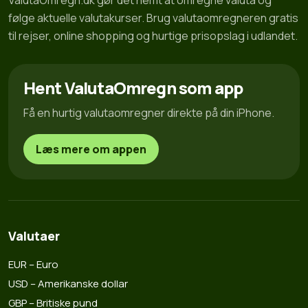
ValutaOmregn.dk gør det nemt at omregne valuta og
følge aktuelle valutakurser. Brug valutaomregneren gratis
til rejser, online shopping og hurtige prisopslag i udlandet.
Hent ValutaOmregn som app
Få en hurtig valutaomregner direkte på din iPhone.
Læs mere om appen
Valutaer
EUR – Euro
USD – Amerikanske dollar
GBP – Britiske pund