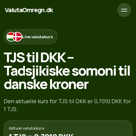
ValutaOmregn.dk
Live valutakurs
TJS til DKK –
Tadsjikiske somoni til
danske kroner
Den aktuelle kurs for TJS til DKK er 0,7010 DKK for
1 TJS.
Aktuel valutakurs