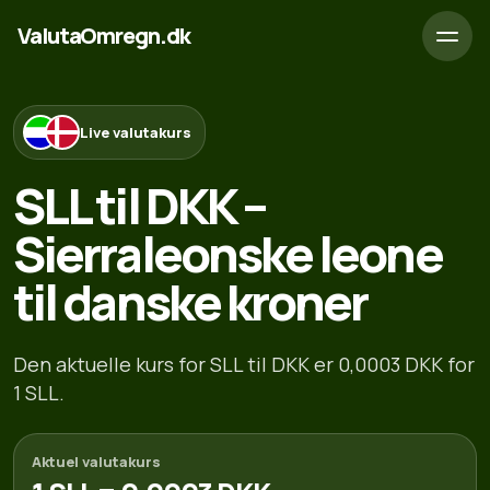
ValutaOmregn.dk
Live valutakurs
SLL til DKK –
Sierraleonske leone
til danske kroner
Den aktuelle kurs for SLL til DKK er 0,0003 DKK for
1 SLL.
Aktuel valutakurs