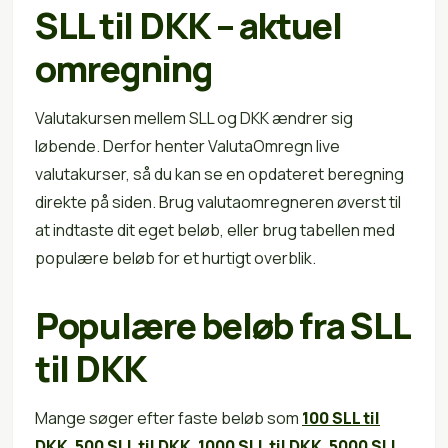
SLL til DKK – aktuel
omregning
Valutakursen mellem SLL og DKK ændrer sig
løbende. Derfor henter ValutaOmregn live
valutakurser, så du kan se en opdateret beregning
direkte på siden. Brug valutaomregneren øverst til
at indtaste dit eget beløb, eller brug tabellen med
populære beløb for et hurtigt overblik.
Populære beløb fra SLL
til DKK
Mange søger efter faste beløb som
100 SLL til
DKK
,
500 SLL til DKK
,
1000 SLL til DKK
,
5000 SLL