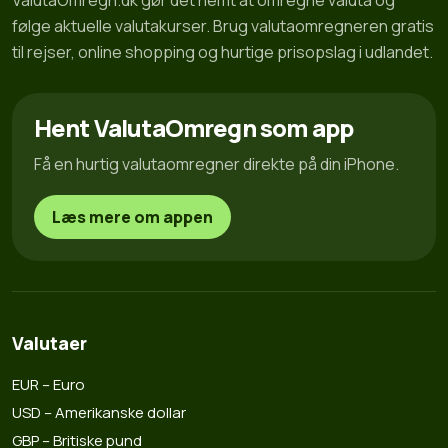
ValutaOmregn.dk gør det nemt at omregne valuta og
følge aktuelle valutakurser. Brug valutaomregneren gratis
til rejser, online shopping og hurtige prisopslag i udlandet.
Hent ValutaOmregn som app
Få en hurtig valutaomregner direkte på din iPhone.
Læs mere om appen
Valutaer
EUR – Euro
USD – Amerikanske dollar
GBP – Britiske pund