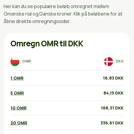
Her kan du se populære beløb omregnet mellem
Omanske rial og Danske kroner. Klik på beløbene for at
åbne direkte omregningssider.
Omregn OMR til DKK
OMR
DKK
1 OMR
16,83 DKK
5 OMR
84,15 DKK
10 OMR
168,31 DKK
20 OMR
336,61 DKK