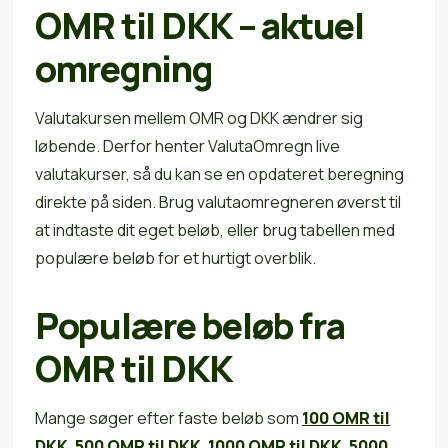
OMR til DKK – aktuel
omregning
Valutakursen mellem OMR og DKK ændrer sig
løbende. Derfor henter ValutaOmregn live
valutakurser, så du kan se en opdateret beregning
direkte på siden. Brug valutaomregneren øverst til
at indtaste dit eget beløb, eller brug tabellen med
populære beløb for et hurtigt overblik.
Populære beløb fra
OMR til DKK
Mange søger efter faste beløb som
100 OMR til
DKK
,
500 OMR til DKK
,
1000 OMR til DKK
,
5000