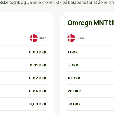
ke tugrik og Danske kroner. Klik på beløbene for at åbne di
Omregn MNT ti
DKK
DKK
0,00 DKK
1 DKK
0,01 DKK
5 DKK
0,02 DKK
10 DKK
0,04 DKK
20 DKK
0,09 DKK
50 DKK