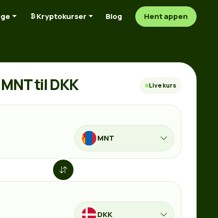
nge
Kryptokurser
Blog
Hent appen
MNT til DKK
Live kurs
MNT
DKK