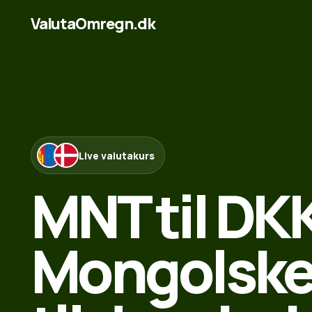
ValutaOmregn.dk
Live valutakurs
MNT til DKK
Mongolske 