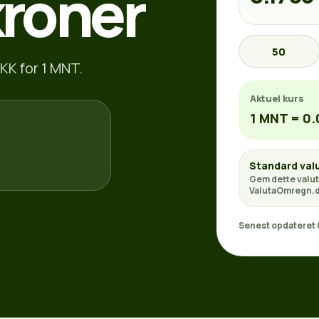
kroner
50
KK for 1 MNT.
Aktuel kurs
1 MNT = 0
Standard val
Gem dette valut
ValutaOmregn.d
Senest opdateret