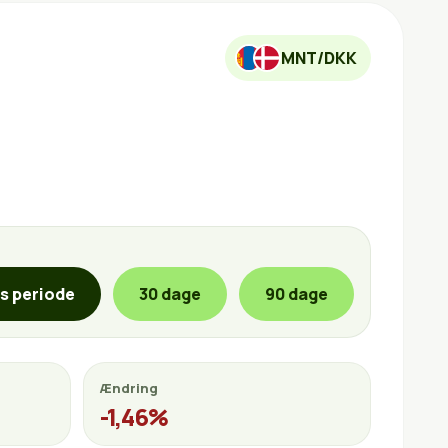
MNT/DKK
is periode
30 dage
90 dage
Ændring
-1,46%