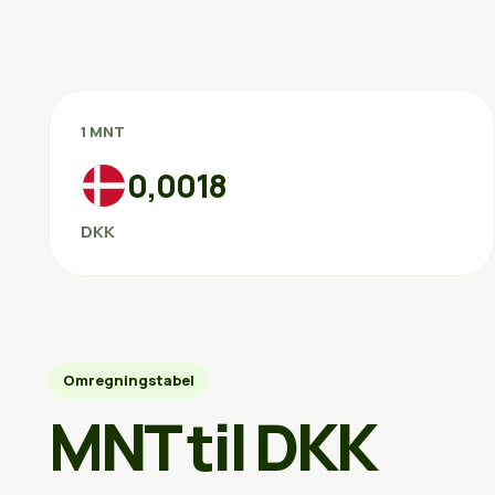
1 MNT
0,0018
DKK
Omregningstabel
MNT til DKK