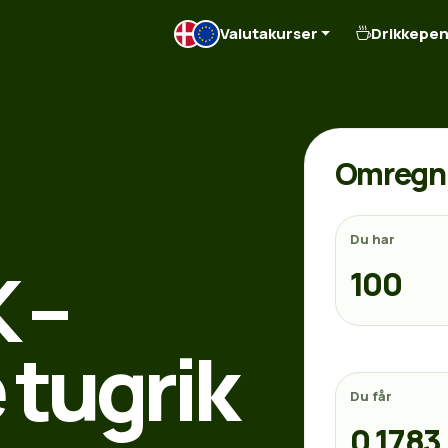
Valutakurser
Drikkepe
Omregn 
Du har
 –
tugrik
Du får