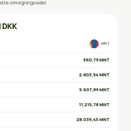
rekte omregningssider.
l DKK
MNT
560,79 MNT
2.803,94 MNT
5.607,89 MNT
11.215,78 MNT
28.039,45 MNT