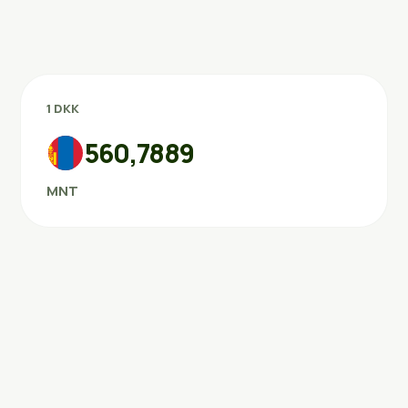
1 DKK
560,7889
MNT