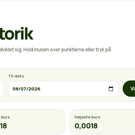
torik
viklet sig. Hold musen over punkterne eller tryk på
Til dato
V
 kurs
Højeste kurs
18
0,0018