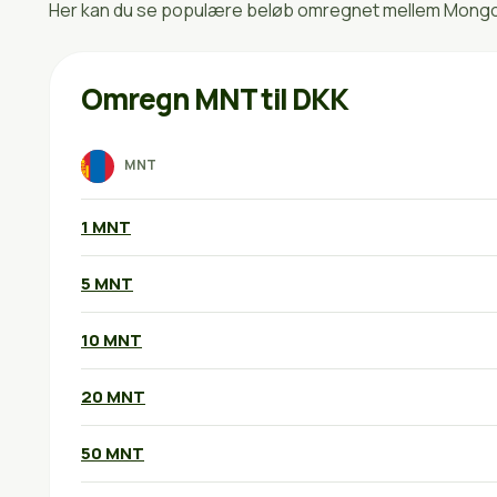
Her kan du se populære beløb omregnet mellem Mongols
Omregn MNT til DKK
MNT
1 MNT
5 MNT
10 MNT
20 MNT
50 MNT