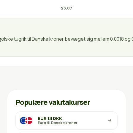
23.07
golske tugrik til Danske kroner bevæget sig mellem 0,0018 og 
Populære valutakurser
EUR til DKK
Euro til Danske kroner