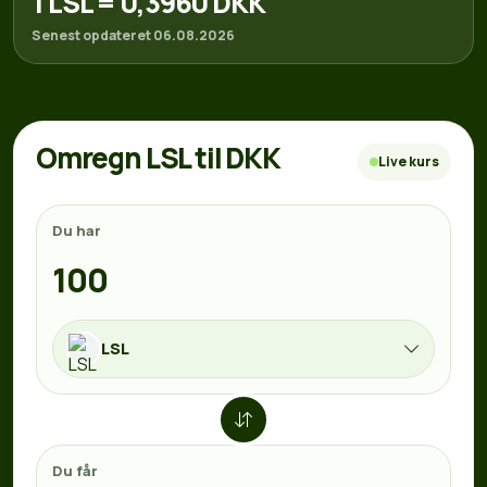
1 LSL = 0,3960 DKK
Senest opdateret 06.08.2026
Omregn LSL til DKK
Live kurs
Du har
LSL
Du får