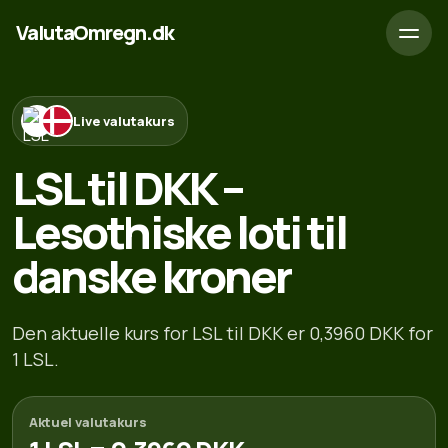
ValutaOmregn.dk
Live valutakurs
LSL til DKK –
Lesothiske loti til
danske kroner
Den aktuelle kurs for LSL til DKK er 0,3960 DKK for
1 LSL.
Aktuel valutakurs