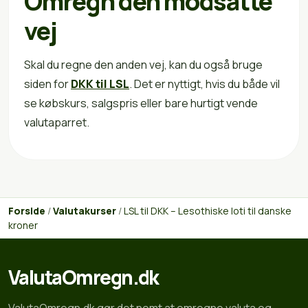
Omregn den modsatte
vej
Skal du regne den anden vej, kan du også bruge
siden for
DKK til LSL
. Det er nyttigt, hvis du både vil
se købskurs, salgspris eller bare hurtigt vende
valutaparret.
Forside
/
Valutakurser
/
LSL til DKK – Lesothiske loti til danske
kroner
ValutaOmregn.dk