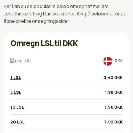
Her kan du se populære beløb omregnet mellem
Lesothiske loti og Danske kroner. Klik på beløbene for at
åbne direkte omregningssider.
Omregn LSL til DKK
LSL
DKK
1 LSL
0,40 DKK
5 LSL
1,98 DKK
10 LSL
3,96 DKK
20 LSL
7,92 DKK