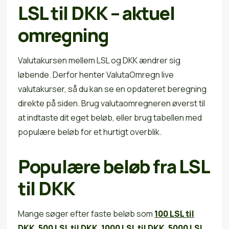
LSL til DKK – aktuel
omregning
Valutakursen mellem LSL og DKK ændrer sig
løbende. Derfor henter ValutaOmregn live
valutakurser, så du kan se en opdateret beregning
direkte på siden. Brug valutaomregneren øverst til
at indtaste dit eget beløb, eller brug tabellen med
populære beløb for et hurtigt overblik.
Populære beløb fra LSL
til DKK
Mange søger efter faste beløb som
100 LSL til
DKK
,
500 LSL til DKK
,
1000 LSL til DKK
,
5000 LSL