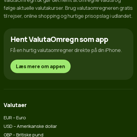
ValutaOmregn.dk gør det nemt at omregne valuta og
følge aktuelle valutakurser. Brug valutaomregneren gratis
til rejser, online shopping og hurtige prisopslag i udlandet.
Hent ValutaOmregn som app
Få en hurtig valutaomregner direkte på din iPhone.
Læs mere om appen
Valutaer
EUR – Euro
USD – Amerikanske dollar
GBP – Britiske pund