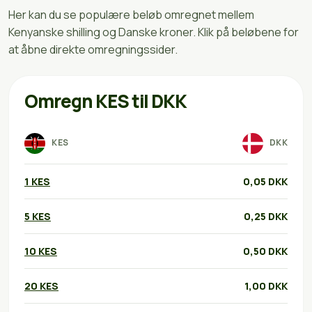
Her kan du se populære beløb omregnet mellem
Kenyanske shilling og Danske kroner. Klik på beløbene for
at åbne direkte omregningssider.
Omregn KES til DKK
KES
DKK
1 KES
0,05 DKK
5 KES
0,25 DKK
10 KES
0,50 DKK
20 KES
1,00 DKK