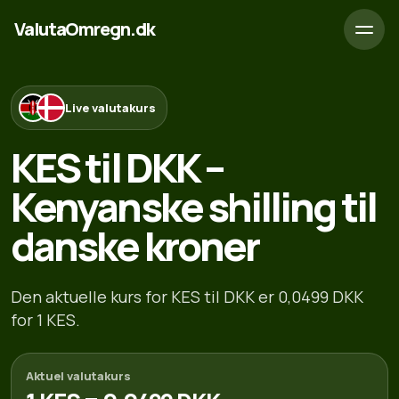
ValutaOmregn.dk
Live valutakurs
KES til DKK –
Kenyanske shilling til
danske kroner
Den aktuelle kurs for KES til DKK er 0,0499 DKK
for 1 KES.
Aktuel valutakurs