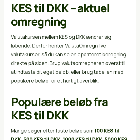
KES til DKK – aktuel
omregning
Valutakursen mellem KES og DKK ændrer sig
løbende. Derfor henter ValutaOmregn live
valutakurser, så du kan se en opdateret beregning
direkte på siden. Brug valutaomregneren øverst til
at indtaste dit eget beløb, eller brug tabellen med
populære beløb for et hurtigt overblik.
Populære beløb fra
KES til DKK
Mange søger efter faste beløb som
100 KES til
DKK
,
500 KES til DKK
,
1000 KES til DKK
,
5000 KES