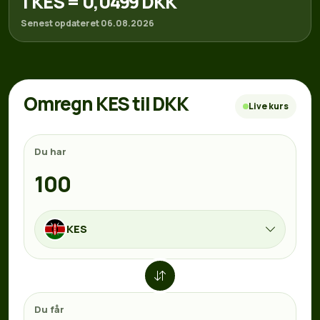
1 KES = 0,0499 DKK
Senest opdateret 06.08.2026
Omregn KES til DKK
Live kurs
Du har
KES
Du får