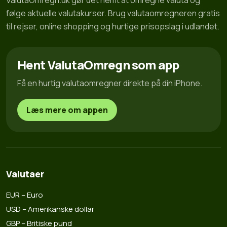
ValutaOmregn.dk gør det nemt at omregne valuta og
følge aktuelle valutakurser. Brug valutaomregneren gratis
til rejser, online shopping og hurtige prisopslag i udlandet.
Hent ValutaOmregn som app
Få en hurtig valutaomregner direkte på din iPhone.
Læs mere om appen
Valutaer
EUR – Euro
USD – Amerikanske dollar
GBP – Britiske pund