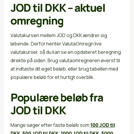
JOD til DKK – aktuel
omregning
Valutakursen mellem JOD og DKK ændrer sig
løbende. Derfor henter ValutaOmregn live
valutakurser, så du kan se en opdateret beregning
direkte på siden. Brug valutaomregneren øverst til
at indtaste dit eget beløb, eller brug tabellen med
populære beløb for et hurtigt overblik.
Populære beløb fra
JOD til DKK
Mange søger efter faste beløb som
100 JOD til
DKK
,
500 JOD til DKK
,
1000 JOD til DKK
,
5000