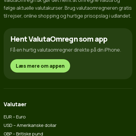
ValutaOmregn.dk gør det nemt at omregne valuta og
følge aktuelle valutakurser. Brug valutaomregneren gratis
til rejser, online shopping og hurtige prisopslag i udlandet.
Hent ValutaOmregn som app
Få en hurtig valutaomregner direkte på din iPhone.
Læs mere om appen
Valutaer
EUR – Euro
USD – Amerikanske dollar
GBP – Britiske pund