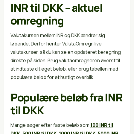
INR til DKK – aktuel
omregning
Valutakursen mellem INR og DKK ændrer sig
løbende. Derfor henter ValutaOmregn live
valutakurser, så du kan se en opdateret beregning
direkte på siden. Brug valutaomregneren øverst til
at indtaste dit eget beløb, eller brug tabellen med
populære beløb for et hurtigt overblik.
Populære beløb fra INR
til DKK
Mange søger efter faste beløb som
100 INR til
DKK
,
500 INR til DKK
,
1000 INR til DKK
,
5000 INR