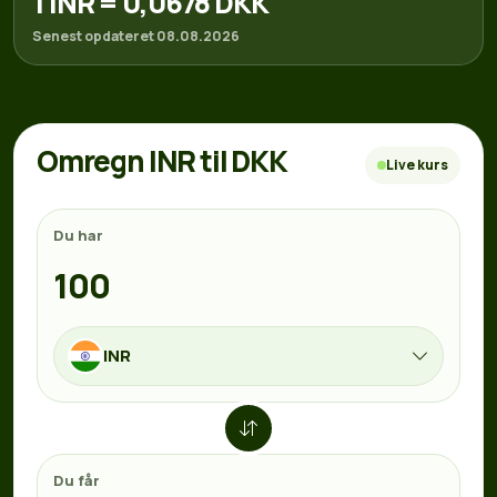
1 INR = 0,0678 DKK
Senest opdateret 08.08.2026
Omregn INR til DKK
Live kurs
Du har
INR
Du får