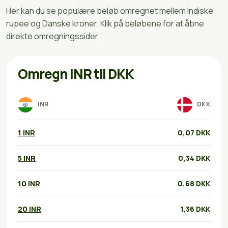
Her kan du se populære beløb omregnet mellem Indiske
rupee og Danske kroner. Klik på beløbene for at åbne
direkte omregningssider.
Omregn INR til DKK
INR
DKK
1 INR
0,07 DKK
5 INR
0,34 DKK
10 INR
0,68 DKK
20 INR
1,36 DKK