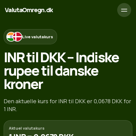
ValutaOmregn.dk
Live valutakurs
INR til DKK – Indiske
rupee til danske
kroner
Den aktuelle kurs for INR til DKK er 0,0678 DKK for
1 INR.
Aktuel valutakurs