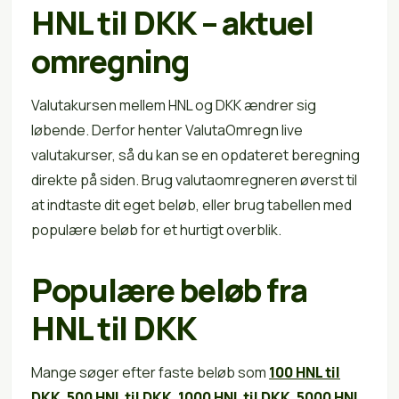
HNL til DKK – aktuel
omregning
Valutakursen mellem HNL og DKK ændrer sig
løbende. Derfor henter ValutaOmregn live
valutakurser, så du kan se en opdateret beregning
direkte på siden. Brug valutaomregneren øverst til
at indtaste dit eget beløb, eller brug tabellen med
populære beløb for et hurtigt overblik.
Populære beløb fra
HNL til DKK
Mange søger efter faste beløb som
100 HNL til
DKK
,
500 HNL til DKK
,
1000 HNL til DKK
,
5000 HNL