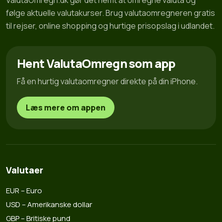
ValutaOmregn.dk gør det nemt at omregne valuta og
følge aktuelle valutakurser. Brug valutaomregneren gratis
til rejser, online shopping og hurtige prisopslag i udlandet.
Hent ValutaOmregn som app
Få en hurtig valutaomregner direkte på din iPhone.
Læs mere om appen
Valutaer
EUR – Euro
USD – Amerikanske dollar
GBP – Britiske pund