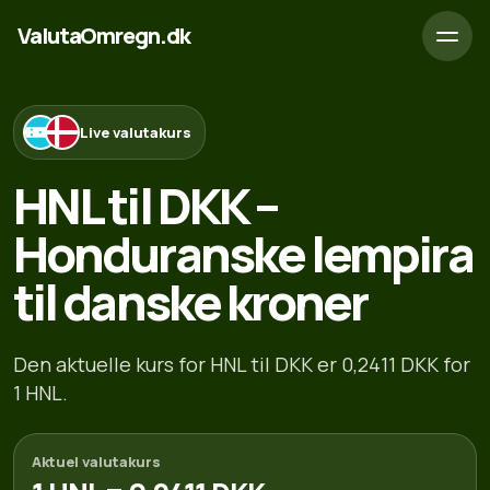
ValutaOmregn.dk
Live valutakurs
HNL til DKK –
Honduranske lempira
til danske kroner
Den aktuelle kurs for HNL til DKK er 0,2411 DKK for
1 HNL.
Aktuel valutakurs