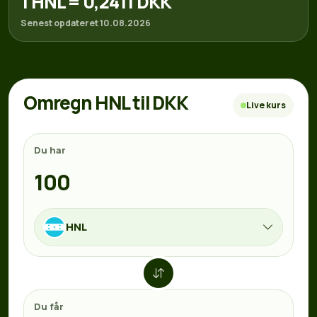
1 HNL = 0,2411 DKK
Senest opdateret 10.08.2026
Omregn HNL til DKK
Live kurs
Du har
HNL
Du får