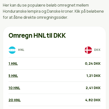
Her kan du se populære beløb omregnet mellem
Honduranske lempira og Danske kroner. Klik på beløbene
for at åbne direkte omregningssider.
Omregn HNL til DKK
HNL
DKK
1 HNL
0,24 DKK
5 HNL
1,21 DKK
10 HNL
2,41 DKK
20 HNL
4,82 DKK