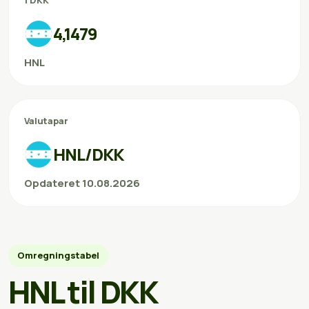
1 DKK
4,1479
HNL
Valutapar
HNL/DKK
Opdateret 10.08.2026
Omregningstabel
HNL til DKK