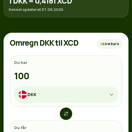
1 DKK = 0,4181 XCD
Senest opdateret 07.08.2026
Omregn DKK til XCD
Live kurs
Du har
DKK
Du får