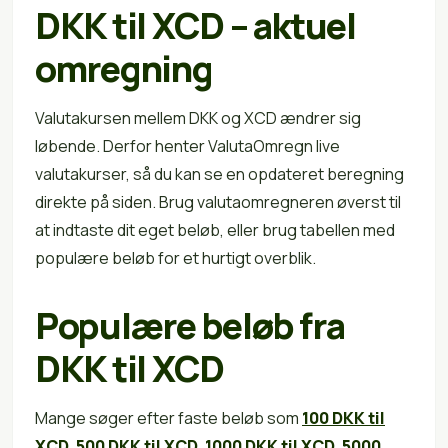
DKK til XCD – aktuel
omregning
Valutakursen mellem DKK og XCD ændrer sig
løbende. Derfor henter ValutaOmregn live
valutakurser, så du kan se en opdateret beregning
direkte på siden. Brug valutaomregneren øverst til
at indtaste dit eget beløb, eller brug tabellen med
populære beløb for et hurtigt overblik.
Populære beløb fra
DKK til XCD
Mange søger efter faste beløb som
100 DKK til
XCD
,
500 DKK til XCD
,
1000 DKK til XCD
,
5000