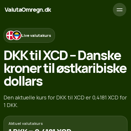
ValutaOmregn.dk
Live valutakurs
DKK til XCD – Danske
kroner til østkaribiske
dollars
Den aktuelle kurs for DKK til XCD er 0,4181 XCD for
1 DKK.
Aktuel valutakurs