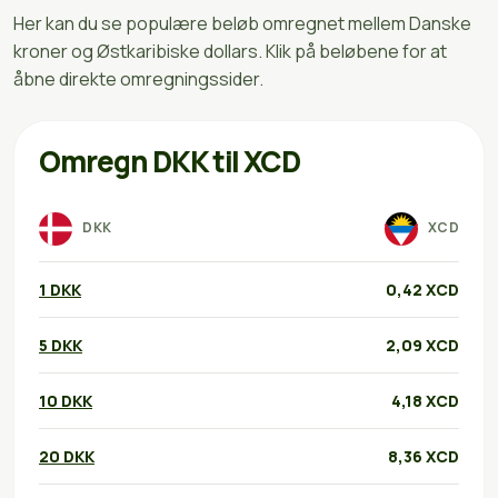
Her kan du se populære beløb omregnet mellem Danske
kroner og Østkaribiske dollars. Klik på beløbene for at
åbne direkte omregningssider.
Omregn DKK til XCD
DKK
XCD
1 DKK
0,42 XCD
5 DKK
2,09 XCD
10 DKK
4,18 XCD
20 DKK
8,36 XCD